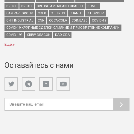
BRENT
BREXIT
BRITISH AMERICAN TOBACCO
BUNGE
CAMPARI GROUP
CDEK
CEETRUS
CHANEL
CITIGROUP
CNH INDUSTRIAL
CNN
COCA-COLA
COINBASE
COVID-19
COVID-19 КРУПНЫЕ СДЕЛКИ СЛИЯНИЕ И ПРИОБРЕТЕНИЕ КОМПАНИЙ
COVID-19?
CREW DRAGON
DAO GDA
Ещё
Оставайтесь с нами