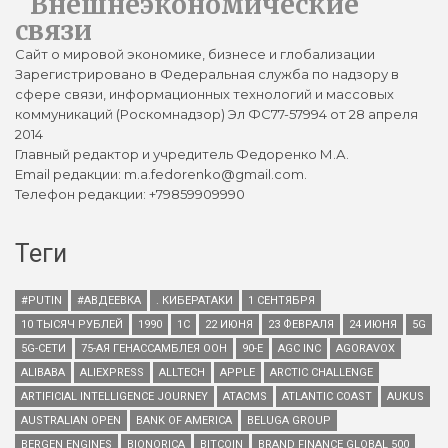
Внешнеэкономические
связи
Сайт о мировой экономике, бизнесе и глобализации
Зарегистрировано в Федеральная служба по надзору в
сфере связи, информационных технологий и массовых
коммуникаций (Роскомнадзор) Эл ФС77-57994 от 28 апреля
2014
Главный редактор и учредитель Федоренко М.А.
Email редакции: m.a.fedorenko@gmail.com.
Телефон редакции: +79859909990
Теги
#PUTIN
#АВДЕЕВКА
. КИБЕРАТАКИ
1 СЕНТЯБРЯ
10 ТЫСЯЧ РУБЛЕЙ
1990
1С
22 ИЮНЯ
23 ФЕВРАЛЯ
24 ИЮНЯ
5G
5G-СЕТИ
75-АЯ ГЕНАССАМБЛЕЯ ООН
90-Е
AGC INC
AGORAVOX
ALIBABA
ALIEXPRESS
ALLTECH
APPLE
ARCTIC CHALLENGE
ARTIFICIAL INTELLIGENCE JOURNEY
ATACMS
ATLANTIC COAST
AUKUS
AUSTRALIAN OPEN
BANK OF AMERICA
BELUGA GROUP
BERGEN ENGINES
BIONORICA
BITCOIN
BRAND FINANCE GLOBAL 500