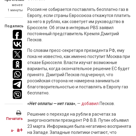
менее
Россия не собирается поставлять бесплатно газ в
1 минуты
Европу, если страны Евросоюза откажутся платить
за него в рублях, как советует им руководство в
Поделись
Брюсселе. Об этом в интервью PBS заявил
постоянный представитель Кремля Дмитрий
Песков.
По словам пресс-секретаря президента РФ, ему
пока не известно, как именно поступит Москва при
отказе Брюсселя. Власти изучат возможные
варианты, когда окончательное решение ЕС будет
принято. Дмитрий Песков подчеркнул, что
российская сторона не намерена заниматься
благотворительностью и поставлять в Европу газ
бесплатно.
«Нет оплаты — нет газа»
, —
добавил
Песков.
Решение о переходе на рубли в расчетах за
Печатать
энергоносители президент РФ В.В. Путин объявил
23 марта. Информация была негативно воспринята
a+
a-
на Западе. Западные политики считают, что