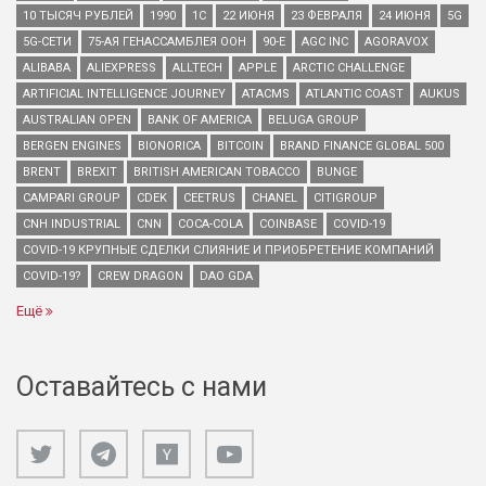
10 ТЫСЯЧ РУБЛЕЙ
1990
1С
22 ИЮНЯ
23 ФЕВРАЛЯ
24 ИЮНЯ
5G
5G-СЕТИ
75-АЯ ГЕНАССАМБЛЕЯ ООН
90-Е
AGC INC
AGORAVOX
ALIBABA
ALIEXPRESS
ALLTECH
APPLE
ARCTIC CHALLENGE
ARTIFICIAL INTELLIGENCE JOURNEY
ATACMS
ATLANTIC COAST
AUKUS
AUSTRALIAN OPEN
BANK OF AMERICA
BELUGA GROUP
BERGEN ENGINES
BIONORICA
BITCOIN
BRAND FINANCE GLOBAL 500
BRENT
BREXIT
BRITISH AMERICAN TOBACCO
BUNGE
CAMPARI GROUP
CDEK
CEETRUS
CHANEL
CITIGROUP
CNH INDUSTRIAL
CNN
COCA-COLA
COINBASE
COVID-19
COVID-19 КРУПНЫЕ СДЕЛКИ СЛИЯНИЕ И ПРИОБРЕТЕНИЕ КОМПАНИЙ
COVID-19?
CREW DRAGON
DAO GDA
Ещё
Оставайтесь с нами