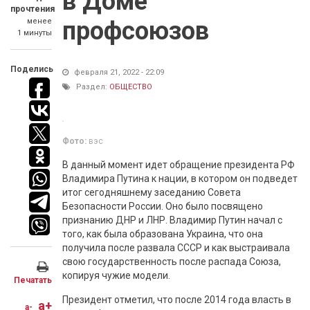
в Доме
прочтения
менее
профсоюзов
1 минуты
Поделись
февраля 21, 2022 - 22:09
Раздел:
ОБЩЕСТВО
Фото:
вэс
В данный момент идет обращение президента РФ
Владимира Путина к нации, в котором он подведет
итог сегодняшнему заседанию Совета
Безопасности России. Оно было посвящено
признанию ДНР и ЛНР. Владимир Путин начал с
того, как была образована Украина, что она
получила после развала СССР и как выстраивала
свою государственность после распада Союза,
копируя чужие модели.
Печатать
Президент отметил, что после 2014 года власть в
a+
a-