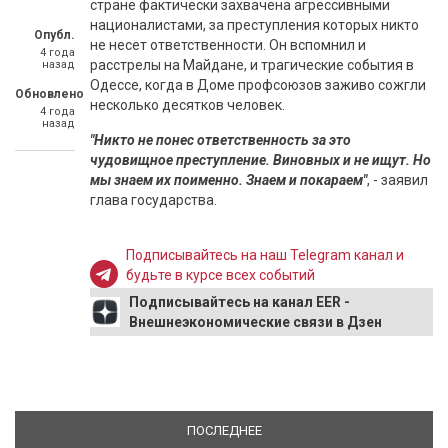
стране фактически захвачена агрессивными
националистами, за преступления которых никто
Опубл.
не несет ответственности. Он вспомнил и
4 года
расстрелы на Майдане, и трагические события в
назад
Одессе, когда в Доме профсоюзов заживо сожгли
Обновлено
несколько десятков человек.
4 года
назад
"Никто не понес ответственность за это
чудовищное преступление. Виновных и не ищут. Но
мы знаем их поименно. Знаем и покараем"
, - заявил
глава государства.
Подписывайтесь на наш Telegram канал и
будьте в курсе всех событий
Подписывайтесь на канал EER -
Внешнеэкономические связи в Дзен
ПОСЛЕДНЕЕ
(АКТИВНАЯ ВКЛАДКА)