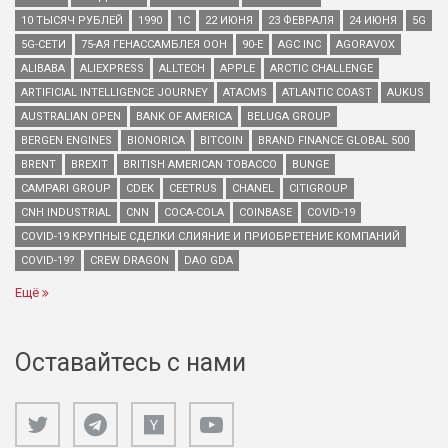
10 ТЫСЯЧ РУБЛЕЙ
1990
1С
22 ИЮНЯ
23 ФЕВРАЛЯ
24 ИЮНЯ
5G
5G-СЕТИ
75-АЯ ГЕНАССАМБЛЕЯ ООН
90-Е
AGC INC
AGORAVOX
ALIBABA
ALIEXPRESS
ALLTECH
APPLE
ARCTIC CHALLENGE
ARTIFICIAL INTELLIGENCE JOURNEY
ATACMS
ATLANTIC COAST
AUKUS
AUSTRALIAN OPEN
BANK OF AMERICA
BELUGA GROUP
BERGEN ENGINES
BIONORICA
BITCOIN
BRAND FINANCE GLOBAL 500
BRENT
BREXIT
BRITISH AMERICAN TOBACCO
BUNGE
CAMPARI GROUP
CDEK
CEETRUS
CHANEL
CITIGROUP
CNH INDUSTRIAL
CNN
COCA-COLA
COINBASE
COVID-19
COVID-19 КРУПНЫЕ СДЕЛКИ СЛИЯНИЕ И ПРИОБРЕТЕНИЕ КОМПАНИЙ
COVID-19?
CREW DRAGON
DAO GDA
Ещё
Оставайтесь с нами