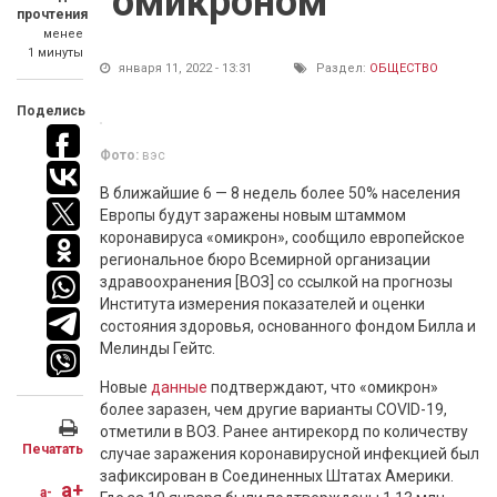
"омикроном"
прочтения
менее
1 минуты
января 11, 2022 - 13:31
Раздел:
ОБЩЕСТВО
Поделись
Фото:
вэс
В ближайшие 6 — 8 недель более 50% населения
Европы будут заражены новым штаммом
коронавируса «омикрон», сообщило европейское
региональное бюро Всемирной организации
здравоохранения [ВОЗ] со ссылкой на прогнозы
Института измерения показателей и оценки
состояния здоровья, основанного фондом Билла и
Мелинды Гейтс.
Новые
данные
подтверждают, что «омикрон»
более заразен, чем другие варианты COVID-19,
отметили в ВОЗ. Ранее антирекорд по количеству
Печатать
случае заражения коронавирусной инфекцией был
зафиксирован в Соединенных Штатах Америки.
a+
a-