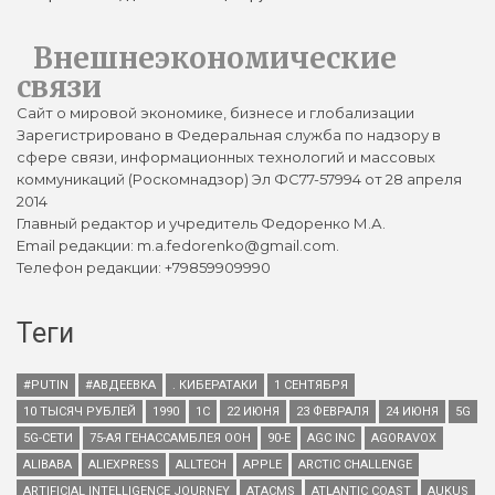
Внешнеэкономические
связи
Сайт о мировой экономике, бизнесе и глобализации
Зарегистрировано в Федеральная служба по надзору в
сфере связи, информационных технологий и массовых
коммуникаций (Роскомнадзор) Эл ФС77-57994 от 28 апреля
2014
Главный редактор и учредитель Федоренко М.А.
Email редакции: m.a.fedorenko@gmail.com.
Телефон редакции: +79859909990
Теги
#PUTIN
#АВДЕЕВКА
. КИБЕРАТАКИ
1 СЕНТЯБРЯ
10 ТЫСЯЧ РУБЛЕЙ
1990
1С
22 ИЮНЯ
23 ФЕВРАЛЯ
24 ИЮНЯ
5G
5G-СЕТИ
75-АЯ ГЕНАССАМБЛЕЯ ООН
90-Е
AGC INC
AGORAVOX
ALIBABA
ALIEXPRESS
ALLTECH
APPLE
ARCTIC CHALLENGE
ARTIFICIAL INTELLIGENCE JOURNEY
ATACMS
ATLANTIC COAST
AUKUS