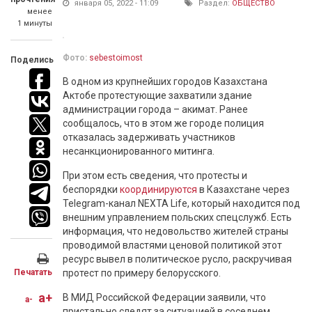
января 05, 2022 - 11:09
Раздел:
ОБЩЕСТВО
менее
1 минуты
Фото:
sebestoimost
Поделись
В одном из крупнейших городов Казахстана
Актобе протестующие захватили здание
администрации города – акимат. Ранее
сообщалось, что в этом же городе полиция
отказалась задерживать участников
несанкционированного митинга.
При этом есть сведения, что протесты и
беспорядки
координируются
в Казахстане через
Telegram-канал NEXTA Life, который находится под
внешним управлением польских спецслужб. Есть
информация, что недовольство жителей страны
проводимой властями ценовой политикой этот
ресурс вывел в политическое русло, раскручивая
Печатать
протест по примеру белорусского.
a+
В МИД Российской Федерации заявили, что
a-
пристально следят за ситуацией в соседнем