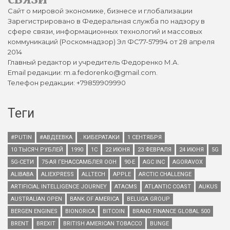
Сайт о мировой экономике, бизнесе и глобализации
Зарегистрировано в Федеральная служба по надзору в
сфере связи, информационных технологий и массовых
коммуникаций (Роскомнадзор) Эл ФС77-57994 от 28 апреля
2014
Главный редактор и учредитель Федоренко М.А.
Email редакции: m.a.fedorenko@gmail.com.
Телефон редакции: +79859909990
Теги
#PUTIN
#АВДЕЕВКА
. КИБЕРАТАКИ
1 СЕНТЯБРЯ
10 ТЫСЯЧ РУБЛЕЙ
1990
1С
22 ИЮНЯ
23 ФЕВРАЛЯ
24 ИЮНЯ
5G
5G-СЕТИ
75-АЯ ГЕНАССАМБЛЕЯ ООН
90-Е
AGC INC
AGORAVOX
ALIBABA
ALIEXPRESS
ALLTECH
APPLE
ARCTIC CHALLENGE
ARTIFICIAL INTELLIGENCE JOURNEY
ATACMS
ATLANTIC COAST
AUKUS
AUSTRALIAN OPEN
BANK OF AMERICA
BELUGA GROUP
BERGEN ENGINES
BIONORICA
BITCOIN
BRAND FINANCE GLOBAL 500
BRENT
BREXIT
BRITISH AMERICAN TOBACCO
BUNGE