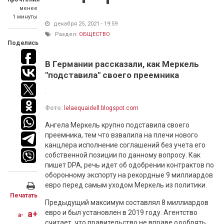
менее
1 минуты
декабря 25, 2021 - 19:59
Раздел:
ОБЩЕСТВО
Поделись
В Германии рассказали, как Меркель
"подставила" своего преемника
Фото:
lelaequaidell.blogspot.com
Ангела Меркель крупно подставила своего
преемника, тем что взвалила на плечи нового
канцлера исполнение соглашений без учета его
собственной позиции по данному вопросу. Как
пишет DPA, речь идет об одобрении контрактов по
оборонному экспорту на рекордные 9 миллиардов
евро перед самым уходом Меркель из политики.
Печатать
Предыдущий максимум составлял 8 миллиардов
a+
евро и был установлен в 2019 году. Агентство
a-
считает, что правительство не вправе одобрять