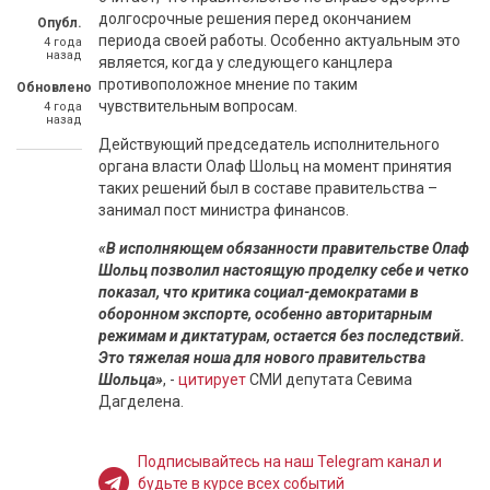
долгосрочные решения перед окончанием
Опубл.
периода своей работы. Особенно актуальным это
4 года
назад
является, когда у следующего канцлера
противоположное мнение по таким
Обновлено
чувствительным вопросам.
4 года
назад
Действующий председатель исполнительного
органа власти Олаф Шольц на момент принятия
таких решений был в составе правительства –
занимал пост министра финансов.
«В исполняющем обязанности правительстве Олаф
Шольц позволил настоящую проделку себе и четко
показал, что критика социал-демократами в
оборонном экспорте, особенно авторитарным
режимам и диктатурам, остается без последствий.
Это тяжелая ноша для нового правительства
Шольца»
, -
цитирует
СМИ депутата Севима
Дагделена.
Подписывайтесь на наш Telegram канал и
будьте в курсе всех событий