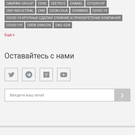
CAMPARI GROUP
CDEK
CEETRUS
CHANEL
CITIGROUP
CNH INDUSTRIAL
CNN
COCA-COLA
COINBASE
COVID-19
COVID-19 КРУПНЫЕ СДЕЛКИ СЛИЯНИЕ И ПРИОБРЕТЕНИЕ КОМПАНИЙ
COVID-19?
CREW DRAGON
DAO GDA
Ещё
Оставайтесь с нами