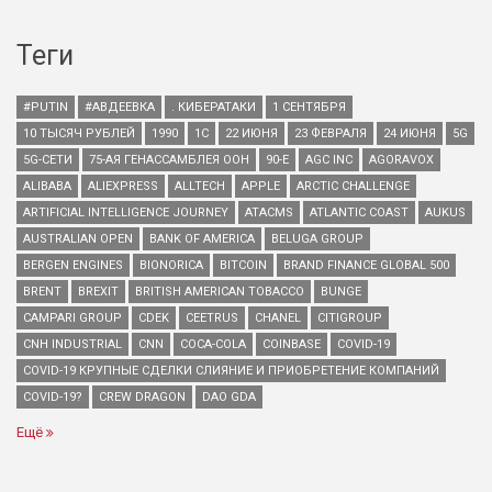
Теги
#PUTIN
#АВДЕЕВКА
. КИБЕРАТАКИ
1 СЕНТЯБРЯ
10 ТЫСЯЧ РУБЛЕЙ
1990
1С
22 ИЮНЯ
23 ФЕВРАЛЯ
24 ИЮНЯ
5G
5G-СЕТИ
75-АЯ ГЕНАССАМБЛЕЯ ООН
90-Е
AGC INC
AGORAVOX
ALIBABA
ALIEXPRESS
ALLTECH
APPLE
ARCTIC CHALLENGE
ARTIFICIAL INTELLIGENCE JOURNEY
ATACMS
ATLANTIC COAST
AUKUS
AUSTRALIAN OPEN
BANK OF AMERICA
BELUGA GROUP
BERGEN ENGINES
BIONORICA
BITCOIN
BRAND FINANCE GLOBAL 500
BRENT
BREXIT
BRITISH AMERICAN TOBACCO
BUNGE
CAMPARI GROUP
CDEK
CEETRUS
CHANEL
CITIGROUP
CNH INDUSTRIAL
CNN
COCA-COLA
COINBASE
COVID-19
COVID-19 КРУПНЫЕ СДЕЛКИ СЛИЯНИЕ И ПРИОБРЕТЕНИЕ КОМПАНИЙ
COVID-19?
CREW DRAGON
DAO GDA
Ещё