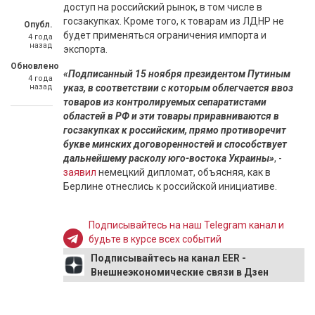
доступ на российский рынок, в том числе в
госзакупках. Кроме того, к товарам из ЛДНР не
Опубл.
будет применяться ограничения импорта и
4 года
назад
экспорта.
Обновлено
«Подписанный 15 ноября президентом Путиным
4 года
назад
указ, в соответствии с которым облегчается ввоз
товаров из контролируемых сепаратистами
областей в РФ и эти товары приравниваются в
госзакупках к российским, прямо противоречит
букве минских договоренностей и способствует
дальнейшему расколу юго-востока Украины»
, -
заявил
немецкий дипломат, объясняя, как в
Берлине отнеслись к российской инициативе.
Подписывайтесь на наш Telegram канал и
будьте в курсе всех событий
Подписывайтесь на канал EER -
Внешнеэкономические связи в Дзен