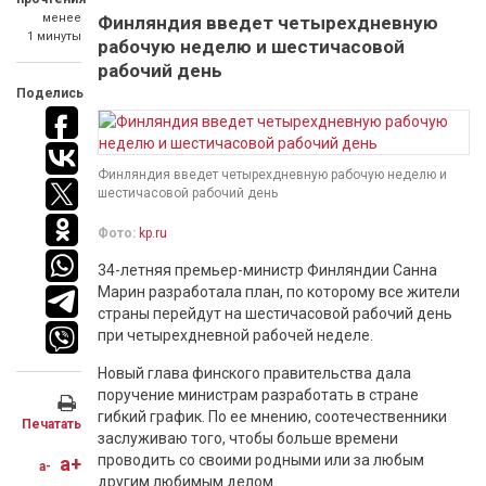
менее
Финляндия введет четырехдневную
1 минуты
рабочую неделю и шестичасовой
рабочий день
Поделись
Финляндия введет четырехдневную рабочую неделю и
шестичасовой рабочий день
Фото:
kp.ru
34-летняя премьер-министр Финляндии Санна
Марин разработала план, по которому все жители
страны перейдут на шестичасовой рабочий день
при четырехдневной рабочей неделе.
Новый глава финского правительства дала
поручение министрам разработать в стране
гибкий график. По ее мнению, соотечественники
Печатать
заслуживаю того, чтобы больше времени
проводить со своими родными или за любым
a+
a-
другим любимым делом.