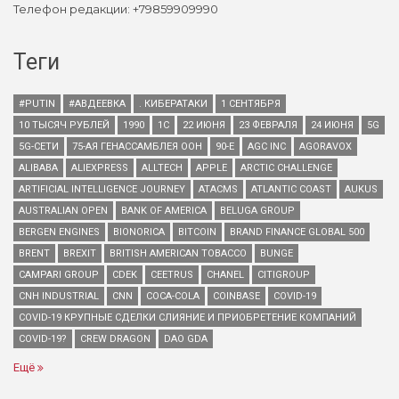
Телефон редакции: +79859909990
Теги
#PUTIN
#АВДЕЕВКА
. КИБЕРАТАКИ
1 СЕНТЯБРЯ
10 ТЫСЯЧ РУБЛЕЙ
1990
1С
22 ИЮНЯ
23 ФЕВРАЛЯ
24 ИЮНЯ
5G
5G-СЕТИ
75-АЯ ГЕНАССАМБЛЕЯ ООН
90-Е
AGC INC
AGORAVOX
ALIBABA
ALIEXPRESS
ALLTECH
APPLE
ARCTIC CHALLENGE
ARTIFICIAL INTELLIGENCE JOURNEY
ATACMS
ATLANTIC COAST
AUKUS
AUSTRALIAN OPEN
BANK OF AMERICA
BELUGA GROUP
BERGEN ENGINES
BIONORICA
BITCOIN
BRAND FINANCE GLOBAL 500
BRENT
BREXIT
BRITISH AMERICAN TOBACCO
BUNGE
CAMPARI GROUP
CDEK
CEETRUS
CHANEL
CITIGROUP
CNH INDUSTRIAL
CNN
COCA-COLA
COINBASE
COVID-19
COVID-19 КРУПНЫЕ СДЕЛКИ СЛИЯНИЕ И ПРИОБРЕТЕНИЕ КОМПАНИЙ
COVID-19?
CREW DRAGON
DAO GDA
Ещё