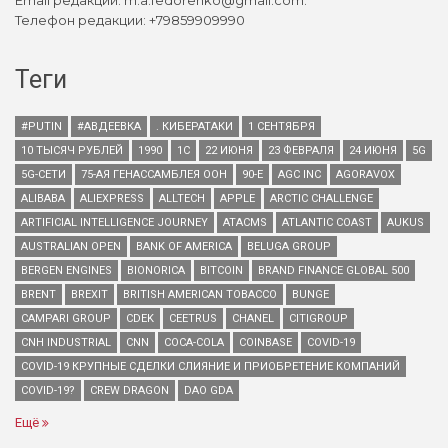
Email редакции: m.a.fedorenko@gmail.com.
Телефон редакции: +79859909990
Теги
#PUTIN
#АВДЕЕВКА
. КИБЕРАТАКИ
1 СЕНТЯБРЯ
10 ТЫСЯЧ РУБЛЕЙ
1990
1С
22 ИЮНЯ
23 ФЕВРАЛЯ
24 ИЮНЯ
5G
5G-СЕТИ
75-АЯ ГЕНАССАМБЛЕЯ ООН
90-Е
AGC INC
AGORAVOX
ALIBABA
ALIEXPRESS
ALLTECH
APPLE
ARCTIC CHALLENGE
ARTIFICIAL INTELLIGENCE JOURNEY
ATACMS
ATLANTIC COAST
AUKUS
AUSTRALIAN OPEN
BANK OF AMERICA
BELUGA GROUP
BERGEN ENGINES
BIONORICA
BITCOIN
BRAND FINANCE GLOBAL 500
BRENT
BREXIT
BRITISH AMERICAN TOBACCO
BUNGE
CAMPARI GROUP
CDEK
CEETRUS
CHANEL
CITIGROUP
CNH INDUSTRIAL
CNN
COCA-COLA
COINBASE
COVID-19
COVID-19 КРУПНЫЕ СДЕЛКИ СЛИЯНИЕ И ПРИОБРЕТЕНИЕ КОМПАНИЙ
COVID-19?
CREW DRAGON
DAO GDA
Ещё