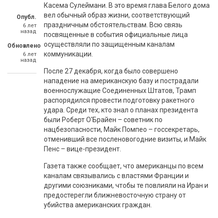
Касема Сулеймани. В это время глава Белого дома
вел обычный образ жизни, соответствующий
Опубл.
праздничным обстоятельствам. Всю связь
6 лет
назад
посвященные в события официальные лица
осуществляли по защищенным каналам
Обновлено
коммуникации.
6 лет
назад
После 27 декабря, когда было совершено
нападение на американскую базу и пострадали
военнослужащие Соединенных Штатов, Трамп
распорядился провести подготовку ракетного
удара. Среди тех, кто знал о планах президента
были Роберт О'Брайен – советник по
нацбезопасности, Майк Помпео – госсекретарь,
отменивший все посленовогодние визиты, и Майк
Пенс – вице-президент.
Газета также сообщает, что американцы по всем
каналам связывались с властями Франции и
другими союзниками, чтобы те повлияли на Иран и
предостерегли ближневосточную страну от
убийства американских граждан.