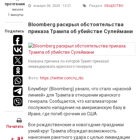
прочтения
января 04, 2020 - 13:21
Раздел:
ОБЩЕСТВО
менее
1 минуты
Bloomberg раскрыл обстоятельства
приказа Трампа об убийстве Сулеймани
Поделись
Названа причина по которой Трамп приказал
ликвидировать иранского генерала
Фото:
https://twitter.com/ru_rbc
Блумберг (Bloomberg) узнало, что стало «красной
линией» для Трампа в отношении иранского
генерала. Сообщается, что катализатором
послужило нападение на американскую базу в
Ираке, где погиб срочник из США.
Все рождественские и новогодние праздники
Печатать
узкий круг Трампа обсуждал возможность
a+
нанесения ракетного удара с целью ликвидации
a-