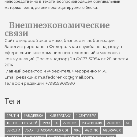
непосредственно в тексте, воспроизводящем оригинальный
материал eer.ru, до или после цитируемого блока.
Внешнеэкономические
связи
Сайт о мировой экономике, бизнесе и глобализации
Зарегистрировано в Федеральная служба по надзору в
сфере связи, информационных технологий и массовых
коммуникаций (Роскомнадзор) Эл ФС77-57994 от 28 апреля
2014
Главный редактор и учредитель Федоренко М.А.
Email редакции: m.a.fedorenko@gmail.com.
Телефон редакции: +79859909990
Теги
#PUTIN
#АВДЕЕВКА
. КИБЕРАТАКИ
1 СЕНТЯБРЯ
10 ТЫСЯЧ РУБЛЕЙ
1990
1С
22 ИЮНЯ
23 ФЕВРАЛЯ
24 ИЮНЯ
5G
5G-СЕТИ
75-АЯ ГЕНАССАМБЛЕЯ ООН
90-Е
AGC INC
AGORAVOX