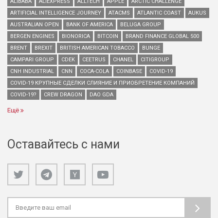
ALIBABA
ALIEXPRESS
ALLTECH
APPLE
ARCTIC CHALLENGE
ARTIFICIAL INTELLIGENCE JOURNEY
ATACMS
ATLANTIC COAST
AUKUS
AUSTRALIAN OPEN
BANK OF AMERICA
BELUGA GROUP
BERGEN ENGINES
BIONORICA
BITCOIN
BRAND FINANCE GLOBAL 500
BRENT
BREXIT
BRITISH AMERICAN TOBACCO
BUNGE
CAMPARI GROUP
CDEK
CEETRUS
CHANEL
CITIGROUP
CNH INDUSTRIAL
CNN
COCA-COLA
COINBASE
COVID-19
COVID-19 КРУПНЫЕ СДЕЛКИ СЛИЯНИЕ И ПРИОБРЕТЕНИЕ КОМПАНИЙ
COVID-19?
CREW DRAGON
DAO GDA
Ещё
Оставайтесь с нами