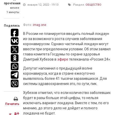
прочтения
января 12, 2022 - 19:13
Раздел:
ОБЩЕСТВО
менее
1 минуты
Фото:
imag.one
Поделись
В России не планируется вводить полный локдаун
из-за возможного роста случаев заболевания
коронавирусом. Однако частичный локдаун могут
ввести при определенном условии. Об этом заявил
глава комитета Госдумы по охране здоровья
Дмитрий Хубезов в
эфире
телеканала «Россия 24».
Депутат напомнил о предыдущей волне
коронавируса, когда в стране ежесуточно
выявлялось более 41 тысячи заразившихся. Для
системы здравоохранения это, по сути, пик.
Хубезов отметил, что если количество заболевших
будет в разы больше этой цифры, то нельзя
исключать вариант локдауна. Вместе с тем, по его
Печатать
мнению, до этого дело не дойдет и полного
a+
локдауна не будет.
a-