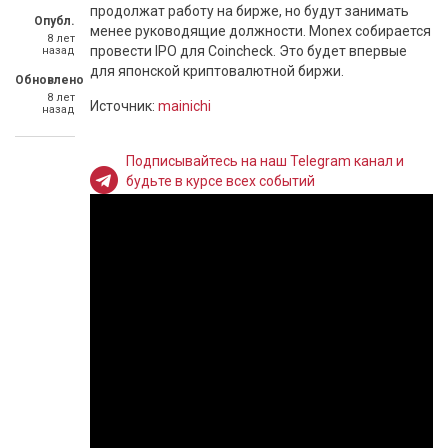
продолжат работу на бирже, но будут занимать
Опубл.
менее руководящие должности. Monex собирается
8 лет
провести IPO для Coincheck. Это будет впервые
назад
для японской криптовалютной биржи.
Обновлено
8 лет
Источник:
mainichi
назад
Подписывайтесь на наш Telegram канал и
будьте в курсе всех событий