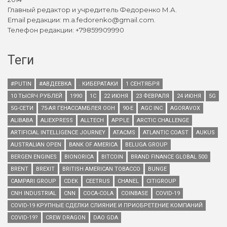
Главный редактор и учредитель Федоренко М.А.
Email редакции: m.a.fedorenko@gmail.com.
Телефон редакции: +79859909990
Теги
#PUTIN
#АВДЕЕВКА
. КИБЕРАТАКИ
1 СЕНТЯБРЯ
10 ТЫСЯЧ РУБЛЕЙ
1990
1С
22 ИЮНЯ
23 ФЕВРАЛЯ
24 ИЮНЯ
5G
5G-СЕТИ
75-АЯ ГЕНАССАМБЛЕЯ ООН
90-Е
AGC INC
AGORAVOX
ALIBABA
ALIEXPRESS
ALLTECH
APPLE
ARCTIC CHALLENGE
ARTIFICIAL INTELLIGENCE JOURNEY
ATACMS
ATLANTIC COAST
AUKUS
AUSTRALIAN OPEN
BANK OF AMERICA
BELUGA GROUP
BERGEN ENGINES
BIONORICA
BITCOIN
BRAND FINANCE GLOBAL 500
BRENT
BREXIT
BRITISH AMERICAN TOBACCO
BUNGE
CAMPARI GROUP
CDEK
CEETRUS
CHANEL
CITIGROUP
CNH INDUSTRIAL
CNN
COCA-COLA
COINBASE
COVID-19
COVID-19 КРУПНЫЕ СДЕЛКИ СЛИЯНИЕ И ПРИОБРЕТЕНИЕ КОМПАНИЙ
COVID-19?
CREW DRAGON
DAO GDA