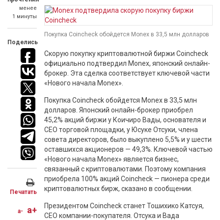
менее
1 минуты
Покупка Coincheck обойдется Monex в 33,5 млн долларов
Поделись
Скорую покупку криптовалютной биржи Coincheck
официально подтвердил Monex, японский онлайн-
брокер. Эта сделка соответствует ключевой части
«Нового начала Monex».
Покупка Coincheck обойдется Monex в 33,5 млн
долларов. Японский онлайн-брокер приобрел
45,2% акций биржи у Коичиро Вады, основателя и
CEO торговой площадки, у Юсуке Отсуки, члена
совета директоров, было выкуплено 5,5% и у шести
оставшихся акционеров — 49,3%. Ключевой частью
«Нового начала Monex» является бизнес,
связанный с криптовалютами. Поэтому компания
приобрела 100% акций Coincheck — пионера среди
криптовалютных бирж, сказано в сообщении.
Печатать
Президентом Coincheck станет Тошихико Катсуя,
a+
a-
CEO компании-покупателя. Отсука и Вада