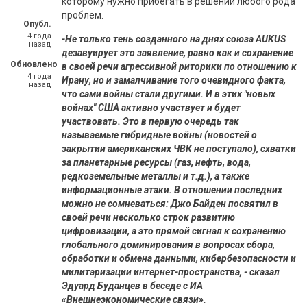
которому нужно прибегать в решении любого рода
проблем.
Опубл.
4 года
-Не только тень созданного на днях союза AUKUS
назад
дезавуирует это заявление, равно как и сохранение
Обновлено
в своей речи агрессивной риторики по отношению к
4 года
Ирану, но и замалчивание того очевидного факта,
назад
что сами войны стали другими. И в этих "новых
войнах" США активно участвует и будет
участвовать. Это в первую очередь так
называемые гибридные войны (новостей о
закрытии американских ЧВК не поступало), схватки
за планетарные ресурсы (газ, нефть, вода,
редкоземельные металлы и т.д.), а также
информационные атаки. В отношении последних
можно не сомневаться: Джо Байден посвятил в
своей речи несколько строк развитию
цифровизации, а это прямой сигнал к сохранению
глобального доминирования в вопросах сбора,
обработки и обмена данными, кибербезопасности и
милитаризации интернет-пространства, - сказал
Эдуард Буданцев в беседе с ИА
«Внешнеэкономические связи».