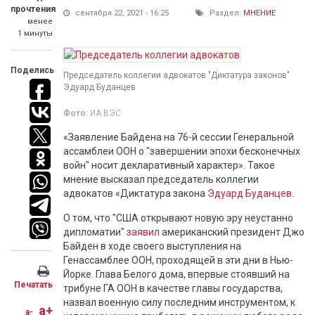
прочтения
сентября 22, 2021 - 16:25
Раздел:
МНЕНИЕ
менее
1 минуты
Поделись
Председатель коллегии адвокатов "Диктатура законов"
Эдуард Буданцев
Фото:
ИА ВЭС
«Заявление Байдена на 76-й сессии Генеральной
ассамблеи ООН о "завершении эпохи бесконечных
войн" носит декларативный характер». Такое
мнение высказал председатель коллегии
адвокатов «Диктатура закона
Эдуард Буданцев
.
О том, что "США открывают новую эру неустанно
дипломатии"
заявил
американский президент Джо
Байден в ходе своего выступления на
Генассамблее ООН, проходящей в эти дни в Нью-
Йорке. Глава Белого дома, впервые стоявший на
Печатать
трибуне ГА ООН в качестве главы государства,
назвал военную силу последним инструментом, к
a+
a-