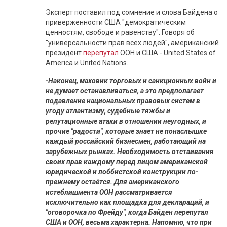
Эксперт поставил под сомнение и слова Байдена о
приверженности США "демократическим
ценностям, свободе и равенству". Говоря об
"универсальности прав всех людей", американский
президент
перепутал
ООН и США - United States of
America и United Nations.
-Наконец, маховик торговых и санкционных войн и
не думает останавливаться, а это предполагает
подавление национальных правовых систем в
угоду атлантизму, судебные тяжбы и
репутационные атаки в отношении неугодных, и
прочие "радости", которые знает не понаслышке
каждый российский бизнесмен, работающий на
зарубежных рынках. Необходимость отстаивания
своих прав каждому перед лицом американской
юридической и лоббистской конструкции по-
прежнему остаётся. Для американского
истеблишмента ООН рассматривается
исключительно как площадка для деклараций, и
"оговорочка по Фрейду", когда Байден перепутал
США и ООН, весьма характерна. Напомню, что при