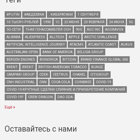
#PUTIN
#АВДЕЕВКА
. КИБЕРАТАКИ
1 СЕНТЯБРЯ
10 ТЫСЯЧ РУБЛЕЙ
1990
1С
22 ИЮНЯ
23 ФЕВРАЛЯ
24 ИЮНЯ
5G
5G-СЕТИ
75-АЯ ГЕНАССАМБЛЕЯ ООН
90-Е
AGC INC
AGORAVOX
ALIBABA
ALIEXPRESS
ALLTECH
APPLE
ARCTIC CHALLENGE
ARTIFICIAL INTELLIGENCE JOURNEY
ATACMS
ATLANTIC COAST
AUKUS
AUSTRALIAN OPEN
BANK OF AMERICA
BELUGA GROUP
BERGEN ENGINES
BIONORICA
BITCOIN
BRAND FINANCE GLOBAL 500
BRENT
BREXIT
BRITISH AMERICAN TOBACCO
BUNGE
CAMPARI GROUP
CDEK
CEETRUS
CHANEL
CITIGROUP
CNH INDUSTRIAL
CNN
COCA-COLA
COINBASE
COVID-19
COVID-19 КРУПНЫЕ СДЕЛКИ СЛИЯНИЕ И ПРИОБРЕТЕНИЕ КОМПАНИЙ
COVID-19?
CREW DRAGON
DAO GDA
Ещё
Оставайтесь с нами