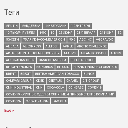
Теги
#PUTIN
#АВДЕЕВКА
. КИБЕРАТАКИ
1 СЕНТЯБРЯ
10 ТЫСЯЧ РУБЛЕЙ
1990
1С
22 ИЮНЯ
23 ФЕВРАЛЯ
24 ИЮНЯ
5G
5G-СЕТИ
75-АЯ ГЕНАССАМБЛЕЯ ООН
90-Е
AGC INC
AGORAVOX
ALIBABA
ALIEXPRESS
ALLTECH
APPLE
ARCTIC CHALLENGE
ARTIFICIAL INTELLIGENCE JOURNEY
ATACMS
ATLANTIC COAST
AUKUS
AUSTRALIAN OPEN
BANK OF AMERICA
BELUGA GROUP
BERGEN ENGINES
BIONORICA
BITCOIN
BRAND FINANCE GLOBAL 500
BRENT
BREXIT
BRITISH AMERICAN TOBACCO
BUNGE
CAMPARI GROUP
CDEK
CEETRUS
CHANEL
CITIGROUP
CNH INDUSTRIAL
CNN
COCA-COLA
COINBASE
COVID-19
COVID-19 КРУПНЫЕ СДЕЛКИ СЛИЯНИЕ И ПРИОБРЕТЕНИЕ КОМПАНИЙ
COVID-19?
CREW DRAGON
DAO GDA
Ещё