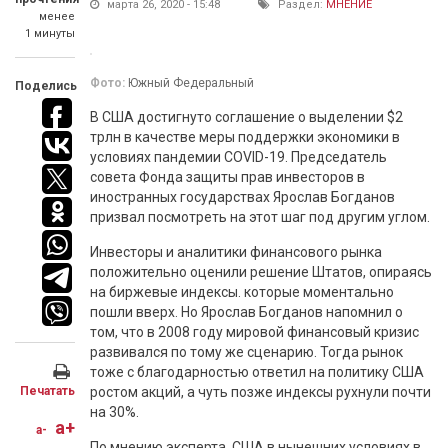
марта 26, 2020 - 15:48
Раздел:
МНЕНИЕ
менее
1 минуты
Фото:
Южный Федеральный
Поделись
В США достигнуто соглашение о выделении $2
трлн в качестве меры поддержки экономики в
условиях пандемии COVID-19. Председатель
совета Фонда защиты прав инвесторов в
иностранных государствах Ярослав Богданов
призвал посмотреть на этот шаг под другим углом.
Инвесторы и аналитики финансового рынка
положительно оценили решение Штатов, опираясь
на биржевые индексы. которые моментально
пошли вверх. Но Ярослав Богданов напомнил о
том, что в 2008 году мировой финансовый кризис
развивался по тому же сценарию. Тогда рынок
тоже с благодарностью ответил на политику США
Печатать
ростом акций, а чуть позже индексы рухнули почти
на 30%.
a+
a-
По мнению эксперта, США в нынешних условиях в