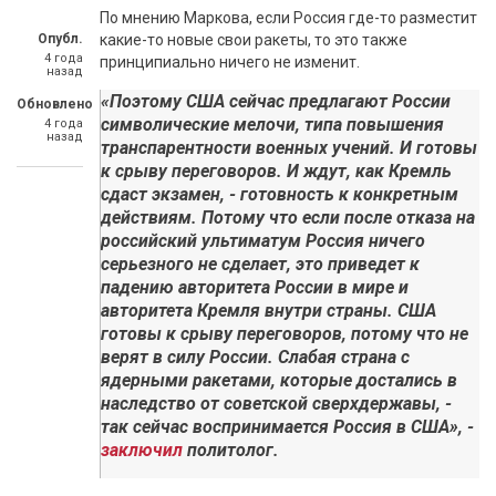
По мнению Маркова, если Россия где-то разместит
Опубл.
какие-то новые свои ракеты, то это также
4 года
принципиально ничего не изменит.
назад
«Поэтому США сейчас предлагают России
Обновлено
символические мелочи, типа повышения
4 года
назад
транспарентности военных учений. И готовы
к срыву переговоров. И ждут, как Кремль
сдаст экзамен, - готовность к конкретным
действиям. Потому что если после отказа на
российский ультиматум Россия ничего
серьезного не сделает, это приведет к
падению авторитета России в мире и
авторитета Кремля внутри страны. США
готовы к срыву переговоров, потому что не
верят в силу России. Слабая страна с
ядерными ракетами, которые достались в
наследство от советской сверхдержавы, -
так сейчас воспринимается Россия в США», -
заключил
политолог.