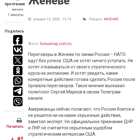
Женеве
прочтения
менее
1 минуты
января 12, 2022 - 15:19
Раздел:
МНЕНИЕ
Поделись
Фото:
liveuamap.com/ru
Переговоры в Женеве по линии Россия – НАТО
идут без успеха. США не хотят ничего уступать. Не
хотят отказываться от своего стратегического
курса на экспансию. И хотят увидеть, какие
конкретные действия готова сделать Россия после
провала переговоров. Такое мнение высказал
политолог Сергей Марков в своем Телеграм-
канале.
Американцы сейчас полагают, что Россия боится и
не решится ни на какие серьезные действия,
заметил эксперт. Но официальное признание ДНР
Печатать
и ЛНР не считается серьезным ущербом
стратегическим интересам США.
a+
a-