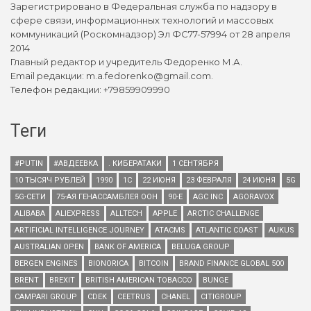
Зарегистрировано в Федеральная служба по надзору в
сфере связи, информационных технологий и массовых
коммуникаций (Роскомнадзор) Эл ФС77-57994 от 28 апреля
2014
Главный редактор и учредитель Федоренко М.А.
Email редакции: m.a.fedorenko@gmail.com.
Телефон редакции: +79859909990
Теги
#PUTIN
#АВДЕЕВКА
. КИБЕРАТАКИ
1 СЕНТЯБРЯ
10 ТЫСЯЧ РУБЛЕЙ
1990
1С
22 ИЮНЯ
23 ФЕВРАЛЯ
24 ИЮНЯ
5G
5G-СЕТИ
75-АЯ ГЕНАССАМБЛЕЯ ООН
90-Е
AGC INC
AGORAVOX
ALIBABA
ALIEXPRESS
ALLTECH
APPLE
ARCTIC CHALLENGE
ARTIFICIAL INTELLIGENCE JOURNEY
ATACMS
ATLANTIC COAST
AUKUS
AUSTRALIAN OPEN
BANK OF AMERICA
BELUGA GROUP
BERGEN ENGINES
BIONORICA
BITCOIN
BRAND FINANCE GLOBAL 500
BRENT
BREXIT
BRITISH AMERICAN TOBACCO
BUNGE
CAMPARI GROUP
CDEK
CEETRUS
CHANEL
CITIGROUP