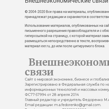
Внешнеэкономические связи
© 2004-2020 Все права на материалы, опубликованны
принадлежат редакции и охраняются в соответстви
Использование материалов, опубликованных на сайт
письменного разрешения правообладателя и с обя
гиперссылкой на страницу, с которой материал за
размещаться непосредственно в тексте, воспрои
материал eer.ru, до или после цитируемого блока.
Внешнеэконом
связи
Сайт о мировой экономике, бизнесе и глобали
Зарегистрировано в Федеральная служба по на
информационных технологий и массовых комму
ФС77-57994 от 28 апреля 2014
Главный редактор и учредитель Федоренко М.
Email редакции: m.a.fedorenko@gmail.com.