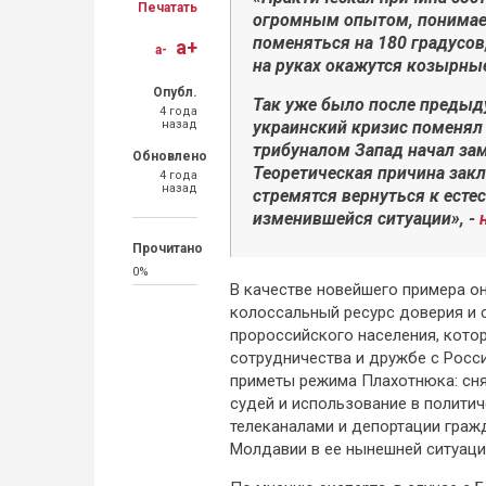
Печатать
огромным опытом, понимае
поменяться на 180 градусов,
a+
a-
на руках окажутся козырны
Опубл.
Так уже было после предыд
4 года
назад
украинский кризис поменял 
трибуналом Запад начал за
Обновлено
Теоретическая причина закл
4 года
назад
стремятся вернуться к есте
изменившейся ситуации», -
Прочитано
0%
В качестве новейшего примера о
колоссальный ресурс доверия и 
пророссийского населения, котор
сотрудничества и дружбе с Росси
приметы режима Плахотнюка: сня
судей и использование в политич
телеканалами и депортации граж
Молдавии в ее нынешней ситуаци