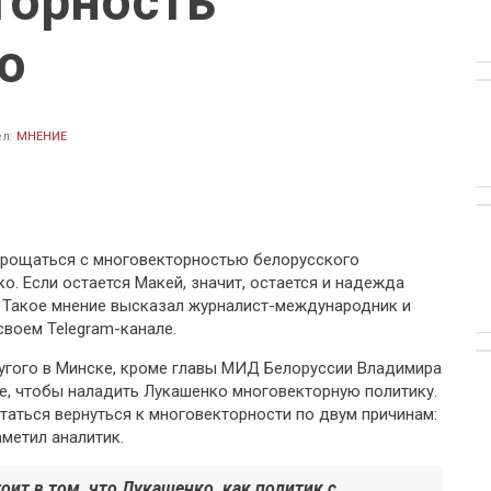
торность
о
ел:
МНЕНИЕ
прощаться с многовекторностью белорусского
. Если остается Макей, значит, остается и надежда
 Такое мнение высказал журналист-международник и
своем Telegram-канале.
другого в Минске, кроме главы МИД Белоруссии Владимира
де, чтобы наладить Лукашенко многовекторную политику.
таться вернуться к многовекторности по двум причинам:
аметил аналитик.
оит в том, что Лукашенко, как политик с