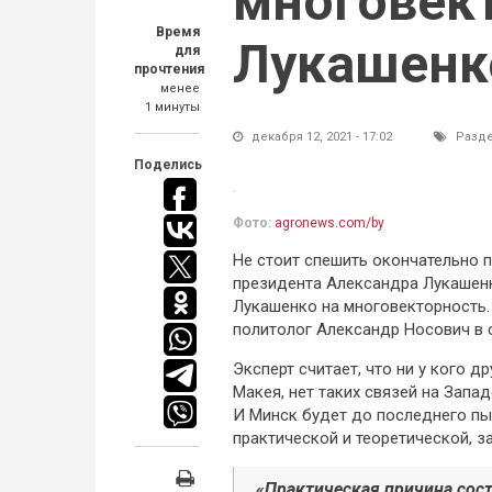
многовек
Время
Лукашенк
для
прочтения
менее
1 минуты
декабря 12, 2021 - 17:02
Разд
Поделись
Фото:
agronews.com/by
Не стоит спешить окончательно 
президента Александра Лукашенко
Лукашенко на многовекторность.
политолог Александр Носович в 
Эксперт считает, что ни у кого 
Макея, нет таких связей на Запа
И Минск будет до последнего пы
практической и теоретической, з
«Практическая причина сост