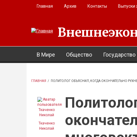
Перейти к основному содержанию
Главная
Архив
Контакты
Выпуски
Внешнеэкон
В Мире
Общество
Государство
ГЛАВНАЯ
/
ПОЛИТОЛОГ ОБЪЯСНИЛ, КОГДА ОКОНЧАТЕЛЬНО РУХН
Политолог
окончател
Ткаченко
Николай