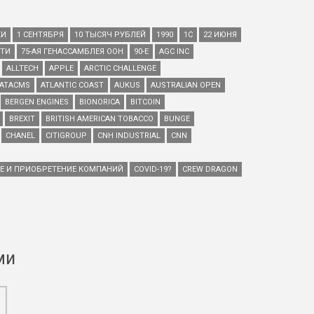
КИ
1 СЕНТЯБРЯ
10 ТЫСЯЧ РУБЛЕЙ
1990
1С
22 ИЮНЯ
ЕТИ
75-АЯ ГЕНАССАМБЛЕЯ ООН
90-Е
AGC INC
ALLTECH
APPLE
ARCTIC CHALLENGE
ATACMS
ATLANTIC COAST
AUKUS
AUSTRALIAN OPEN
BERGEN ENGINES
BIONORICA
BITCOIN
BREXIT
BRITISH AMERICAN TOBACCO
BUNGE
CHANEL
CITIGROUP
CNH INDUSTRIAL
CNN
ИЕ И ПРИОБРЕТЕНИЕ КОМПАНИЙ
COVID-19?
CREW DRAGON
ми