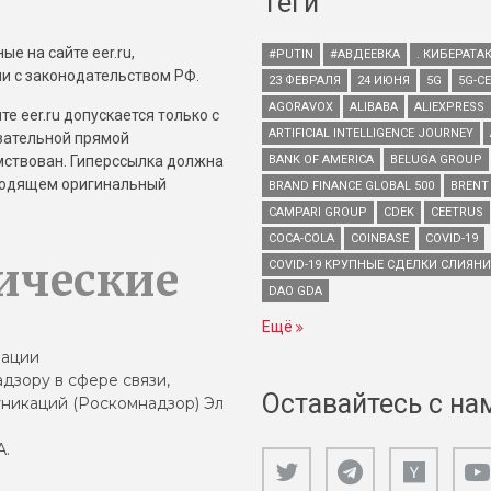
Теги
е на сайте eer.ru,
#PUTIN
#АВДЕЕВКА
. КИБЕРАТА
и с законодательством РФ.
23 ФЕВРАЛЯ
24 ИЮНЯ
5G
5G-С
AGORAVOX
ALIBABA
ALIEXPRESS
е eer.ru допускается только с
ARTIFICIAL INTELLIGENCE JOURNEY
зательной прямой
имствован. Гиперссылка должна
BANK OF AMERICA
BELUGA GROUP
зводящем оригинальный
BRAND FINANCE GLOBAL 500
BRENT
CAMPARI GROUP
CDEK
CEETRUS
COCA-COLA
COINBASE
COVID-19
ические
COVID-19 КРУПНЫЕ СДЕЛКИ СЛИЯН
DAO GDA
Ещё
зации
дзору в сфере связи,
Оставайтесь с на
никаций (Роскомнадзор) Эл
А.