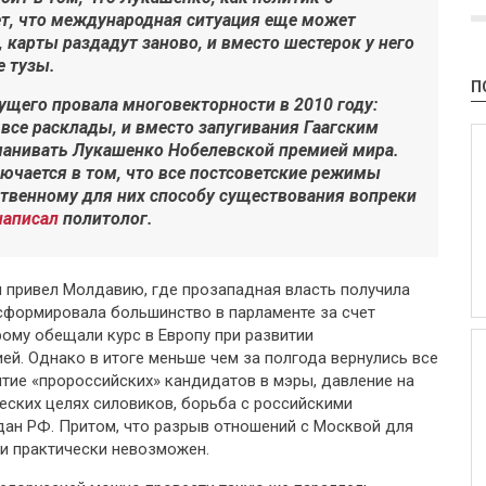
т, что международная ситуация еще может
 карты раздадут заново, и вместо шестерок у него
е тузы.
П
ущего провала многовекторности в 2010 году:
все расклады, и вместо запугивания Гаагским
манивать Лукашенко Нобелевской премией мира.
ючается в том, что все постсоветские режимы
ственному для них способу существования вопреки
написал
политолог.
н привел Молдавию, где прозападная власть получила
сформировала большинство в парламенте за счет
ому обещали курс в Европу при развитии
ей. Однако в итоге меньше чем за полгода вернулись все
тие «пророссийских» кандидатов в мэры, давление на
еских целях силовиков, борьба с российскими
дан РФ. Притом, что разрыв отношений с Москвой для
и практически невозможен.