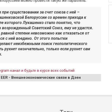
Белоруссией можно провести такую же параллель.
 при существовании за счет союза с ней –
ашенковской Белоруссии со времен прихода к
сле которого Лукашенко стало понятно, что
в возрожденный Советский Союз, ему не удастся.
 равной степени невозможно как отказаться от
ься с ней воедино. От этого попытки
делают неизбежными поиск геополитического
ь рухнет окончательно, только если рухнет сам
ч.
gram канал и будьте в курсе всех событий
 EER - Внешнеэкономические связи в Дзен