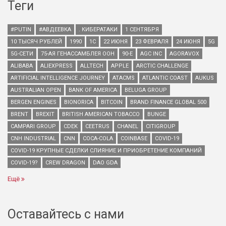
Теги
#PUTIN
#АВДЕЕВКА
. КИБЕРАТАКИ
1 СЕНТЯБРЯ
10 ТЫСЯЧ РУБЛЕЙ
1990
1С
22 ИЮНЯ
23 ФЕВРАЛЯ
24 ИЮНЯ
5G
5G-СЕТИ
75-АЯ ГЕНАССАМБЛЕЯ ООН
90-Е
AGC INC
AGORAVOX
ALIBABA
ALIEXPRESS
ALLTECH
APPLE
ARCTIC CHALLENGE
ARTIFICIAL INTELLIGENCE JOURNEY
ATACMS
ATLANTIC COAST
AUKUS
AUSTRALIAN OPEN
BANK OF AMERICA
BELUGA GROUP
BERGEN ENGINES
BIONORICA
BITCOIN
BRAND FINANCE GLOBAL 500
BRENT
BREXIT
BRITISH AMERICAN TOBACCO
BUNGE
CAMPARI GROUP
CDEK
CEETRUS
CHANEL
CITIGROUP
CNH INDUSTRIAL
CNN
COCA-COLA
COINBASE
COVID-19
COVID-19 КРУПНЫЕ СДЕЛКИ СЛИЯНИЕ И ПРИОБРЕТЕНИЕ КОМПАНИЙ
COVID-19?
CREW DRAGON
DAO GDA
Ещё
Оставайтесь с нами