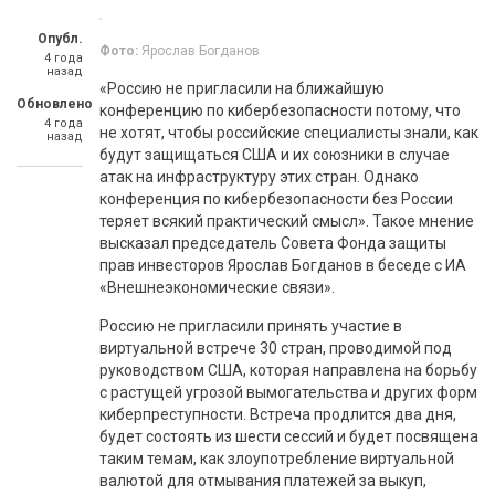
Опубл.
Фото:
Ярослав Богданов
4 года
назад
«Россию не пригласили на ближайшую
Обновлено
конференцию по кибербезопасности потому, что
4 года
не хотят, чтобы российские специалисты знали, как
назад
будут защищаться США и их союзники в случае
атак на инфраструктуру этих стран. Однако
конференция по кибербезопасности без России
теряет всякий практический смысл». Такое мнение
высказал председатель Совета Фонда защиты
прав инвесторов Ярослав Богданов в беседе с ИА
«Внешнеэкономические связи».
Россию не пригласили принять участие в
виртуальной встрече 30 стран, проводимой под
руководством США, которая направлена на борьбу
с растущей угрозой вымогательства и других форм
киберпреступности. Встреча продлится два дня,
будет состоять из шести сессий и будет посвящена
таким темам, как злоупотребление виртуальной
валютой для отмывания платежей за выкуп,