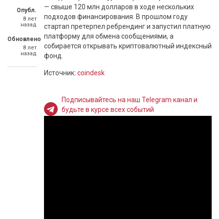
— свыше 120 млн долларов в ходе нескольких
Опубл.
подходов финансирования. В прошлом году
8 лет
назад
стартап претерпел ребрендинг и запустил платную
платформу для обмена сообщениями, а
Обновлено
собирается открывать криптовалютный индексный
8 лет
назад
фонд.
Источник:
coindesk
Подписывайтесь на наш Telegram канал и
будьте в курсе всех событий