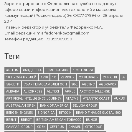
Зарегистрировано в Федеральная служба по надзору в
сфере связи, информационных технологий и массовых
коммуникаций (Роскомнадзор) Эл ФС77-57994 от 28 апреля
2014
Главный редактор и учредитель Федоренко М.А.
Email редакции: m.a.fedorenko@gmail.com.
Телефон редакции: +79859909990
Теги
#PUTIN
#АВДЕЕВКА
. КИБЕРАТАКИ
1 СЕНТЯБРЯ
10 ТЫСЯЧ РУБЛЕЙ
1990
1С
22 ИЮНЯ
23 ФЕВРАЛЯ
24 ИЮНЯ
5G
5G-СЕТИ
75-АЯ ГЕНАССАМБЛЕЯ ООН
90-Е
AGC INC
AGORAVOX
ALIBABA
ALIEXPRESS
ALLTECH
APPLE
ARCTIC CHALLENGE
ARTIFICIAL INTELLIGENCE JOURNEY
ATACMS
ATLANTIC COAST
AUKUS
AUSTRALIAN OPEN
BANK OF AMERICA
BELUGA GROUP
BERGEN ENGINES
BIONORICA
BITCOIN
BRAND FINANCE GLOBAL 500
BRENT
BREXIT
BRITISH AMERICAN TOBACCO
BUNGE
CAMPARI GROUP
CDEK
CEETRUS
CHANEL
CITIGROUP