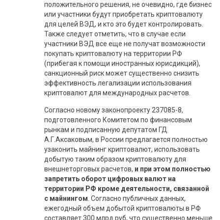
положительного решения, не очевидно, где бизнес
или участники будут приобретать криптовалюту
для целей ВЭД, и кто это будет контролировать.
Также следует отметить, что в случае если
участники ВЭД все еще не получат возможности
покупать криптовалюту на территории РФ
(прибегая к помощи иностранных юрисдикций),
санкционный риск может существенно снизить
эффективность легализации использования
криптовалют для международных расчетов.
Согласно новому законопроекту 237085-8,
подготовленного Комитетом по финансовым
рынкам и подписанную депутатом ГД
А.Г.Аксаковым, в России предлагается полностью
узаконить майнинг криптовалют, использовать
добытую таким образом криптовалюту для
внешнеторговых расчетов,
и при этом полностью
запретить оборот цифровых валют на
территории РФ кроме деятельности, связанной
с майнингом
. Согласно публичных данных,
ежегодный объем добытой криптовалюты в РФ
составляет 300 млрд руб, что существенно меньше