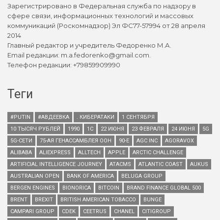
Зарегистрировано в Федеральная служба по надзору в
сфере связи, информационных технологий и массовых
коммуникаций (Роскомнадзор) Эл ФС77-57994 от 28 апреля
2014
Главный редактор и учредитель Федоренко М.А.
Email редакции: m.a.fedorenko@gmail.com.
Телефон редакции: +79859909990
Теги
#PUTIN
#АВДЕЕВКА
. КИБЕРАТАКИ
1 СЕНТЯБРЯ
10 ТЫСЯЧ РУБЛЕЙ
1990
1С
22 ИЮНЯ
23 ФЕВРАЛЯ
24 ИЮНЯ
5G
5G-СЕТИ
75-АЯ ГЕНАССАМБЛЕЯ ООН
90-Е
AGC INC
AGORAVOX
ALIBABA
ALIEXPRESS
ALLTECH
APPLE
ARCTIC CHALLENGE
ARTIFICIAL INTELLIGENCE JOURNEY
ATACMS
ATLANTIC COAST
AUKUS
AUSTRALIAN OPEN
BANK OF AMERICA
BELUGA GROUP
BERGEN ENGINES
BIONORICA
BITCOIN
BRAND FINANCE GLOBAL 500
BRENT
BREXIT
BRITISH AMERICAN TOBACCO
BUNGE
CAMPARI GROUP
CDEK
CEETRUS
CHANEL
CITIGROUP