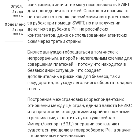
санкциями, а значит не могут использовать SWIFT
Опубл.
для проведения платежей. Сложности возникают
2 года
назад
не только в отправке российскими контрагентами
за рубеж при помощи SWIFT, но и в получении
Обновлено
денег из-за рубежа в РФ, на российских
2 года
назад
контрагентов, даже с использованием агентских
схем через третьи страны.
Бизнес вынужден обращаться в том числе к
непрозрачным, а порой и нелегальным схемам для
совершения платежей – потому что находится в
безвыходной ситуации, что создает
дополнительные риски как для бизнеса, так и
государства, по уходу легального оборота товаров
в тень.
Построение межстрановых корреспондентских
отношений между ЦБ стран, единая валюта БРИКС
и тд представляются долгими и крайне сложными
в реализации, а платить нужно уже сейчас.
Импорт/экспорт (ВЭД) операции составляют
существенную долю в товарообороте РФ, а значит
– в налоговых поступлениях.