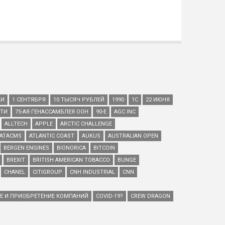
КИ
1 СЕНТЯБРЯ
10 ТЫСЯЧ РУБЛЕЙ
1990
1С
22 ИЮНЯ
ЕТИ
75-АЯ ГЕНАССАМБЛЕЯ ООН
90-Е
AGC INC
ALLTECH
APPLE
ARCTIC CHALLENGE
ATACMS
ATLANTIC COAST
AUKUS
AUSTRALIAN OPEN
BERGEN ENGINES
BIONORICA
BITCOIN
BREXIT
BRITISH AMERICAN TOBACCO
BUNGE
CHANEL
CITIGROUP
CNH INDUSTRIAL
CNN
ИЕ И ПРИОБРЕТЕНИЕ КОМПАНИЙ
COVID-19?
CREW DRAGON