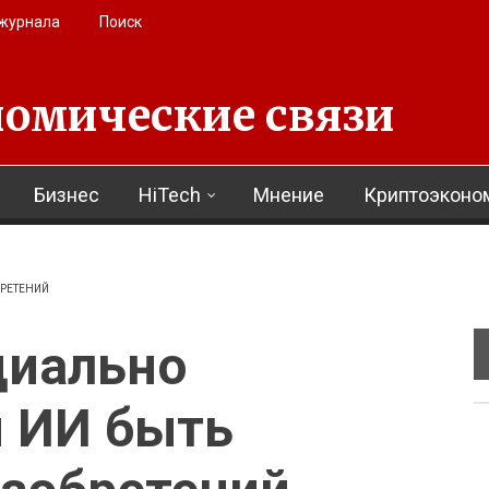
 журнала
Поиск
омические связи
Бизнес
HiTech
Мнение
Криптоэконо
БРЕТЕНИЙ
иально
и ИИ быть