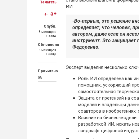
стало важным шагом в формирова
Печатать
ИИ.
a+
a-
-Во-первых, это решение вно
Опубл.
определяет, что человек, 
8 месяцев
автором, даже если он испо
назад
инструмент. Это защищает п
Обновлено
Федоренко.
8 месяцев
назад
Эксперт выделил несколько ключ
Прочитано
0%
Роль ИИ определена как ин
помощник, ускоряющий про
самостоятельная творческа
Защита от претензий на со
моделей и владельцы данны
соавторов в изобретениях, 
Влияние на бизнес-модели.
разработкой ИИ, искать но
ландшафт цифровой индуст