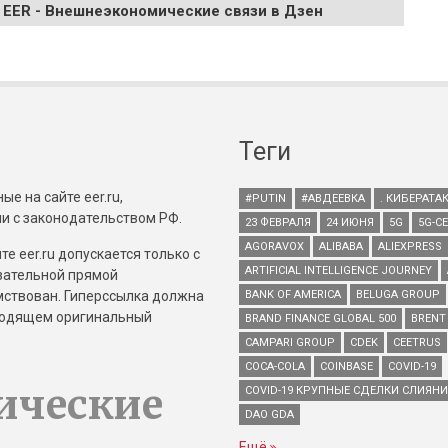
 EER - Внешнеэкономические связи в Дзен
Теги
е на сайте eer.ru,
#PUTIN
#АВДЕЕВКА
. КИБЕРАТА
и с законодательством РФ.
23 ФЕВРАЛЯ
24 ИЮНЯ
5G
5G-С
AGORAVOX
ALIBABA
ALIEXPRESS
е eer.ru допускается только с
ARTIFICIAL INTELLIGENCE JOURNEY
зательной прямой
имствован. Гиперссылка должна
BANK OF AMERICA
BELUGA GROUP
зводящем оригинальный
BRAND FINANCE GLOBAL 500
BRENT
CAMPARI GROUP
CDEK
CEETRUS
COCA-COLA
COINBASE
COVID-19
ические
COVID-19 КРУПНЫЕ СДЕЛКИ СЛИЯН
DAO GDA
Ещё