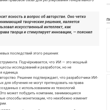
нии правовой базы для регулирования генеративного
сит ясность в вопрос об авторстве. Оно четко
П
принимающий творческие решения, является
льзовал искусственный интеллект, как
рава творца и стимулирует инновации, — пояснил
евых последствий этого решения:
струмента. Подчёркивается, что ИИ — это мощный
цессы исследований и разработок, но не
я единица.
авторство. Решение подтверждает, что разработчики ИИ-
х для обучения не могут претендовать на права
созданных с использованием их технологий.
 Это может побудить компании, занимающиеся
вые способы монетизации, что неизбежно изменит
рии.