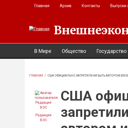
Перейти к основному содержанию
Главная
Архив
Контакты
Выпуски
Внешнеэкон
В Мире
Общество
Государство
ГЛАВНАЯ
/
США ОФИЦИАЛЬНО ЗАПРЕТИЛИ ИИ БЫТЬ АВТОРОМ ИЗО
США офиц
запретил
Редакция
ВЭС