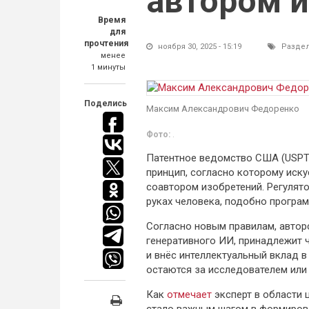
автором 
Время
для
прочтения
ноября 30, 2025 - 15:19
Разде
менее
1 минуты
Поделись
Максим Александрович Федоренко
Фото:
.
Патентное ведомство США (USPT
принцип, согласно которому иск
соавтором изобретений. Регулято
руках человека, подобно прогр
Согласно новым правилам, автор
генеративного ИИ, принадлежит 
и внёс интеллектуальный вклад в
остаются за исследователем или
Как
отмечает
эксперт в области 