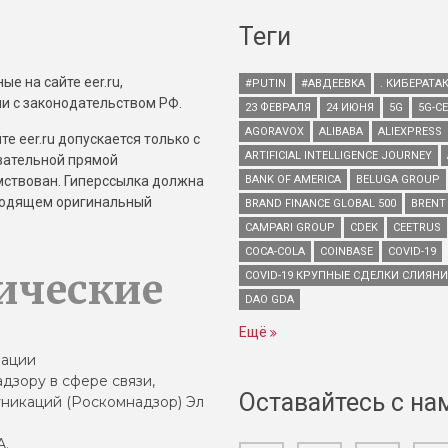
Теги
е на сайте eer.ru,
#PUTIN
#АВДЕЕВКА
. КИБЕРАТА
и с законодательством РФ.
23 ФЕВРАЛЯ
24 ИЮНЯ
5G
5G-С
AGORAVOX
ALIBABA
ALIEXPRESS
е eer.ru допускается только с
ARTIFICIAL INTELLIGENCE JOURNEY
зательной прямой
имствован. Гиперссылка должна
BANK OF AMERICA
BELUGA GROUP
зводящем оригинальный
BRAND FINANCE GLOBAL 500
BRENT
CAMPARI GROUP
CDEK
CEETRUS
COCA-COLA
COINBASE
COVID-19
ические
COVID-19 КРУПНЫЕ СДЕЛКИ СЛИЯН
DAO GDA
Ещё
зации
дзору в сфере связи,
Оставайтесь с на
никаций (Роскомнадзор) Эл
А.