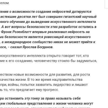
целом.
ения о возможности создания нейросетей датируются
 истекшие десятки лет был совершен гигантский научный
нного обучения до выведения искусственного интеллекта
. А вот вопросы безопасности этих разработок остались в
г Фрэнк Розенблатт впервые реализовал нейросеть на
ма безопасности является ровесницей искусственного
д, а международное сообщество никак не может прийти к
се, - сказал Ярослав Богданов.
скусственного интеллекта открыто говорит тот, кто
ие к его созданию, человечеству стоило бы задуматься,
чеством новые возможности для развития, для роста
ачества жизни. В то же время нацправительства
при, войны, попытки захватить лидерство и лишают
ь то, что предлагает ему прогресс.
 остановить эту гонку за право называть себя
ем глобальные представления о жизни человека могут