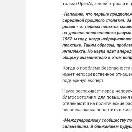
только OpenAI, а всей отрасли в 
-Напомню, что первые предполож
серединой прошлого столетия. За
рывок - от первых попыток маши
на уровень человеческого разума
1957-м году, когда нейрофизиоло
практике. Таким образом, пробле
интеллекта. Но наука идет впере
общему знаменателю в этом вопро
Когда о проблеме безопасности и
имеет непосредственное отношен
подчеркнул эксперт.
Наука распахивает перед челове
благосостояния, для повышения к
отвлекаются на политические рас
человека шанса воплотить в жизн
-Международному сообществу пора
сильнейшим. В ближайшем будущ