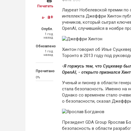
Фото:
ВЭС
Печатать
Лауреат Нобелевской премии по 
интеллекта Джеффри Хинтон публ
a+
a-
учеников, который сыграл ключе
OpenAI, случившейся в ноябре пр
Опубл.
1 год
назад
Обновлено
Хинтон говорил об Илье Суцкевер
1 год
назад
Торонто в 2013 году под руковод
-Я горжусь тем, что Суцкевер бы
Прочитано
OpenAI, - открыто признался Хинт
0%
Ученый и пионер в области генер
стала безопасность. Именно на н
Однако со временем стало очеви
о безопасности, сказал Джеффри
Президент GDA Group Ярослав Бо
безопасность в области разработ