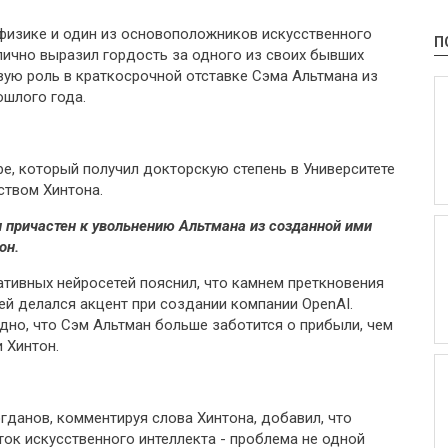
физике и один из основоположников искусственного
П
ично выразил гордость за одного из своих бывших
вую роль в краткосрочной отставке Сэма Альтмана из
ошлого года.
е, который получил докторскую степень в Университете
ством Хинтона.
л причастен к увольнению Альтмана из созданной ими
он.
ативных нейросетей пояснил, что камнем преткновения
ей делался акцент при создании компании OpenAI.
дно, что Сэм Альтман больше заботится о прибыли, чем
 Хинтон.
гданов, комментируя слова Хинтона, добавил, что
ок искусственного интеллекта - проблема не одной