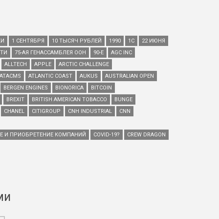
КИ
1 СЕНТЯБРЯ
10 ТЫСЯЧ РУБЛЕЙ
1990
1С
22 ИЮНЯ
ЕТИ
75-АЯ ГЕНАССАМБЛЕЯ ООН
90-Е
AGC INC
ALLTECH
APPLE
ARCTIC CHALLENGE
ATACMS
ATLANTIC COAST
AUKUS
AUSTRALIAN OPEN
BERGEN ENGINES
BIONORICA
BITCOIN
BREXIT
BRITISH AMERICAN TOBACCO
BUNGE
CHANEL
CITIGROUP
CNH INDUSTRIAL
CNN
ИЕ И ПРИОБРЕТЕНИЕ КОМПАНИЙ
COVID-19?
CREW DRAGON
ми