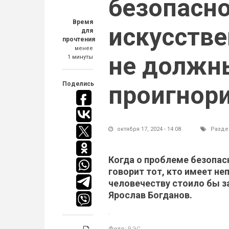
безопасн
Время
искусстве
для
прочтения
менее
не должн
1 минуты
Поделись
проигнор
октября 17, 2024 - 14:08
Разде
Когда о проблеме безопас
говорит тот, кто имеет н
человечеству стоило бы з
Ярослав Богданов.