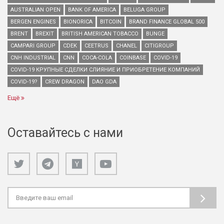
AUSTRALIAN OPEN
BANK OF AMERICA
BELUGA GROUP
BERGEN ENGINES
BIONORICA
BITCOIN
BRAND FINANCE GLOBAL 500
BRENT
BREXIT
BRITISH AMERICAN TOBACCO
BUNGE
CAMPARI GROUP
CDEK
CEETRUS
CHANEL
CITIGROUP
CNH INDUSTRIAL
CNN
COCA-COLA
COINBASE
COVID-19
COVID-19 КРУПНЫЕ СДЕЛКИ СЛИЯНИЕ И ПРИОБРЕТЕНИЕ КОМПАНИЙ
COVID-19?
CREW DRAGON
DAO GDA
Ещё
Оставайтесь с нами