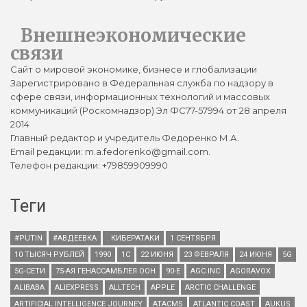
Внешнеэкономические
связи
Сайт о мировой экономике, бизнесе и глобализации
Зарегистрировано в Федеральная служба по надзору в
сфере связи, информационных технологий и массовых
коммуникаций (Роскомнадзор) Эл ФС77-57994 от 28 апреля
2014
Главный редактор и учредитель Федоренко М.А.
Email редакции: m.a.fedorenko@gmail.com.
Телефон редакции: +79859909990
Теги
#PUTIN
#АВДЕЕВКА
. КИБЕРАТАКИ
1 СЕНТЯБРЯ
10 ТЫСЯЧ РУБЛЕЙ
1990
1С
22 ИЮНЯ
23 ФЕВРАЛЯ
24 ИЮНЯ
5G
5G-СЕТИ
75-АЯ ГЕНАССАМБЛЕЯ ООН
90-Е
AGC INC
AGORAVOX
ALIBABA
ALIEXPRESS
ALLTECH
APPLE
ARCTIC CHALLENGE
ARTIFICIAL INTELLIGENCE JOURNEY
ATACMS
ATLANTIC COAST
AUKUS