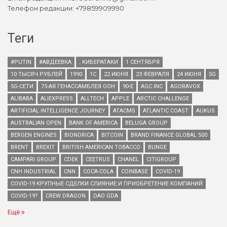
Телефон редакции: +79859909990
Теги
#PUTIN
#АВДЕЕВКА
. КИБЕРАТАКИ
1 СЕНТЯБРЯ
10 ТЫСЯЧ РУБЛЕЙ
1990
1С
22 ИЮНЯ
23 ФЕВРАЛЯ
24 ИЮНЯ
5G
5G-СЕТИ
75-АЯ ГЕНАССАМБЛЕЯ ООН
90-Е
AGC INC
AGORAVOX
ALIBABA
ALIEXPRESS
ALLTECH
APPLE
ARCTIC CHALLENGE
ARTIFICIAL INTELLIGENCE JOURNEY
ATACMS
ATLANTIC COAST
AUKUS
AUSTRALIAN OPEN
BANK OF AMERICA
BELUGA GROUP
BERGEN ENGINES
BIONORICA
BITCOIN
BRAND FINANCE GLOBAL 500
BRENT
BREXIT
BRITISH AMERICAN TOBACCO
BUNGE
CAMPARI GROUP
CDEK
CEETRUS
CHANEL
CITIGROUP
CNH INDUSTRIAL
CNN
COCA-COLA
COINBASE
COVID-19
COVID-19 КРУПНЫЕ СДЕЛКИ СЛИЯНИЕ И ПРИОБРЕТЕНИЕ КОМПАНИЙ
COVID-19?
CREW DRAGON
DAO GDA
Ещё