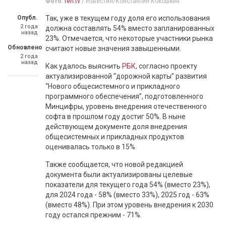
Фото:
ren.tv
/ Известия/Константин Кокошкин
Опубл.
Так, уже в текущем году доля его использования
2 года
должна составлять 54% вместо запланированных
назад
23%. Отмечается, что некоторые участники рынка
Обновлено
считают новые значения завышенными.
2 года
назад
Как удалось выяснить
РБК
, согласно проекту
актуализированной “дорожной карты” развития
“Нового общесистемного и прикладного
программного обеспечения”, подготовленного
Минцифры, уровень внедрения отечественного
софта в прошлом году достиг 50%. В ныне
действующем документе доля внедрения
общесистемных и прикладных продуктов
оценивалась только в 15%.
Также сообщается, что новой редакцией
документа были актуализированы целевые
показатели для текущего года 54% (вместо 23%),
для 2024 года - 58% (вместо 33%), 2025 год - 63%
(вместо 48%). При этом уровень внедрения к 2030
году остался прежним - 71%.