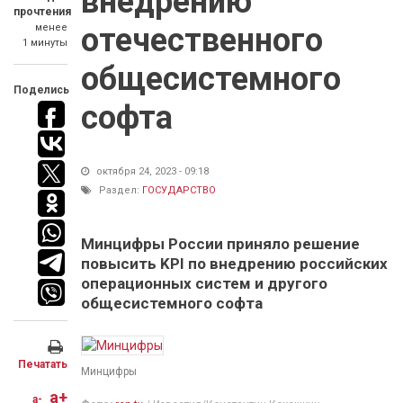
внедрению
прочтения
менее
отечественного
1 минуты
общесистемного
Поделись
софта
октября 24, 2023 - 09:18
Раздел:
ГОСУДАРСТВО
Минцифры России приняло решение
повысить KPI по внедрению российских
операционных систем и другого
общесистемного софта
Печатать
Минцифры
a+
a-