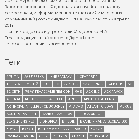
Сайт о мировой экономике, бизнесе и глобализации
Зарегистрировано в Федеральная служба по надзору в
сфере связи, информационных технологий и массовых
коммуникаций (Роскомнадзор) Эл ФС77-57994 от 28 апреля
2014
Главный редактор и учредитель Федоренко М.А.
Email редакции: m.a.fedorenko@gmail.com.
Телефон редакции: +79859909990
Теги
#PUTIN
#АВДЕЕВКА
. КИБЕРАТАКИ
1 СЕНТЯБРЯ
10 ТЫСЯЧ РУБЛЕЙ
1990
1С
22 ИЮНЯ
23 ФЕВРАЛЯ
24 ИЮНЯ
5G
5G-СЕТИ
75-АЯ ГЕНАССАМБЛЕЯ ООН
90-Е
AGC INC
AGORAVOX
ALIBABA
ALIEXPRESS
ALLTECH
APPLE
ARCTIC CHALLENGE
ARTIFICIAL INTELLIGENCE JOURNEY
ATACMS
ATLANTIC COAST
AUKUS
AUSTRALIAN OPEN
BANK OF AMERICA
BELUGA GROUP
BERGEN ENGINES
BIONORICA
BITCOIN
BRAND FINANCE GLOBAL 500
BRENT
BREXIT
BRITISH AMERICAN TOBACCO
BUNGE
CAMPARI GROUP
CDEK
CEETRUS
CHANEL
CITIGROUP