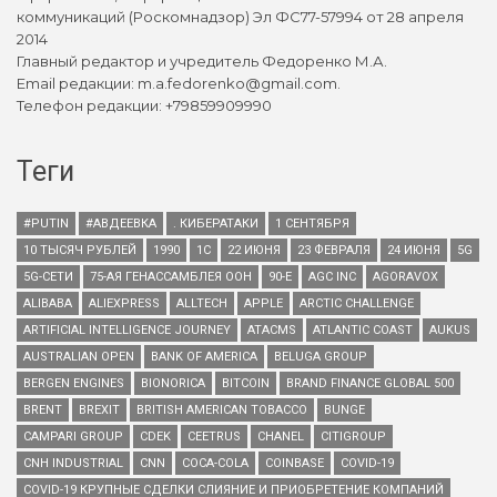
коммуникаций (Роскомнадзор) Эл ФС77-57994 от 28 апреля
2014
Главный редактор и учредитель Федоренко М.А.
Email редакции: m.a.fedorenko@gmail.com.
Телефон редакции: +79859909990
Теги
#PUTIN
#АВДЕЕВКА
. КИБЕРАТАКИ
1 СЕНТЯБРЯ
10 ТЫСЯЧ РУБЛЕЙ
1990
1С
22 ИЮНЯ
23 ФЕВРАЛЯ
24 ИЮНЯ
5G
5G-СЕТИ
75-АЯ ГЕНАССАМБЛЕЯ ООН
90-Е
AGC INC
AGORAVOX
ALIBABA
ALIEXPRESS
ALLTECH
APPLE
ARCTIC CHALLENGE
ARTIFICIAL INTELLIGENCE JOURNEY
ATACMS
ATLANTIC COAST
AUKUS
AUSTRALIAN OPEN
BANK OF AMERICA
BELUGA GROUP
BERGEN ENGINES
BIONORICA
BITCOIN
BRAND FINANCE GLOBAL 500
BRENT
BREXIT
BRITISH AMERICAN TOBACCO
BUNGE
CAMPARI GROUP
CDEK
CEETRUS
CHANEL
CITIGROUP
CNH INDUSTRIAL
CNN
COCA-COLA
COINBASE
COVID-19
COVID-19 КРУПНЫЕ СДЕЛКИ СЛИЯНИЕ И ПРИОБРЕТЕНИЕ КОМПАНИЙ