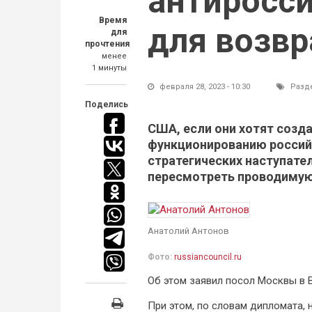
антиросс
Время
для возвр
для
прочтения
менее
1 минуты
февраля 28, 2023 - 10:30
Разд
Поделись
США, если они хотят созд
функционированию россий
стратегических наступате
пересмотреть проводимую
Анатолий Антонов
Фото:
russiancouncil.ru
Об этом заявил посол Москвы в 
При этом, по словам дипломата, 