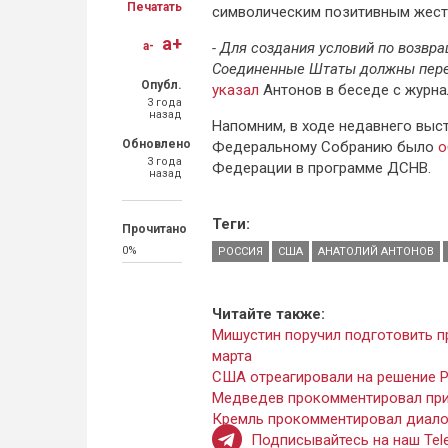
Печатать
символическим позитивным жеста
a+
a-
- Для создания условий по возв
Соединенные Штаты должны пере
Опубл.
указал
Антонов в беседе с журна
3 года
назад
Напомним, в ходе недавнего выс
Обновлено
Федеральному Собранию было
о
3 года
Федерации в программе ДСНВ.
назад
Теги:
Прочитано
0%
РОССИЯ
США
АНАТОЛИЙ АНТОНОВ
Читайте также:
Мишустин поручил подготовить п
марта
США отреагировали на решение Р
Медведев прокомментировал при
Кремль прокомментировал диалог
Подписывайтесь на наш Tele