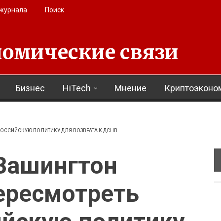
 журнала
Поиск
омические связи
Бизнес
HiTech
Мнение
Криптоэконо
ОССИЙСКУЮ ПОЛИТИКУ ДЛЯ ВОЗВРАТА К ДСНВ
 Вашингтон
ересмотреть