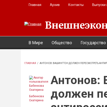
Перейти к основному содержанию
Главная
Архив
Контакты
Выпуски
Внешнеэкон
В Мире
Общество
Государство
ГЛАВНАЯ
/
АНТОНОВ: ВАШИНГТОН ДОЛЖЕН ПЕРЕСМОТРЕТЬ АНТИР
Антонов:
должен п
Бабенкова
Екатерина