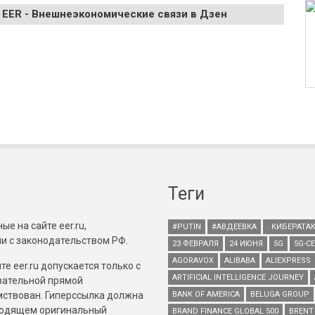
 EER - Внешнеэкономические связи в Дзен
Теги
е на сайте eer.ru,
#PUTIN
#АВДЕЕВКА
. КИБЕРАТА
и с законодательством РФ.
23 ФЕВРАЛЯ
24 ИЮНЯ
5G
5G-С
AGORAVOX
ALIBABA
ALIEXPRESS
е eer.ru допускается только с
ARTIFICIAL INTELLIGENCE JOURNEY
зательной прямой
имствован. Гиперссылка должна
BANK OF AMERICA
BELUGA GROUP
зводящем оригинальный
BRAND FINANCE GLOBAL 500
BRENT