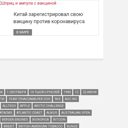
Китай зарегистрировал свою
вакцину против коронавируса
В МИРЕ
КИ
1 СЕНТЯБРЯ
10 ТЫСЯЧ РУБЛЕЙ
1990
1С
22 ИЮНЯ
ЕТИ
75-АЯ ГЕНАССАМБЛЕЯ ООН
90-Е
AGC INC
ALLTECH
APPLE
ARCTIC CHALLENGE
ATACMS
ATLANTIC COAST
AUKUS
AUSTRALIAN OPEN
BERGEN ENGINES
BIONORICA
BITCOIN
BREXIT
BRITISH AMERICAN TOBACCO
BUNGE