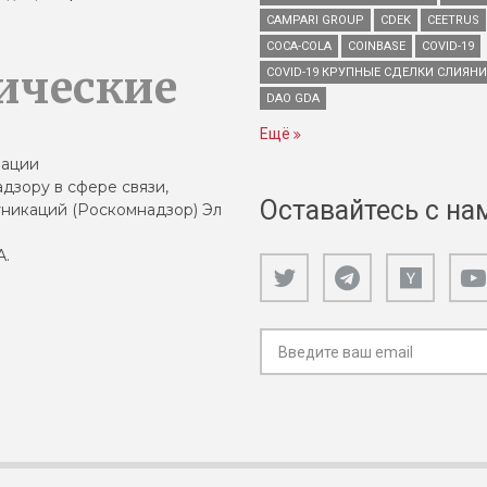
CAMPARI GROUP
CDEK
CEETRUS
COCA-COLA
COINBASE
COVID-19
ические
COVID-19 КРУПНЫЕ СДЕЛКИ СЛИЯН
DAO GDA
Ещё
зации
дзору в сфере связи,
Оставайтесь с на
никаций (Роскомнадзор) Эл
А.