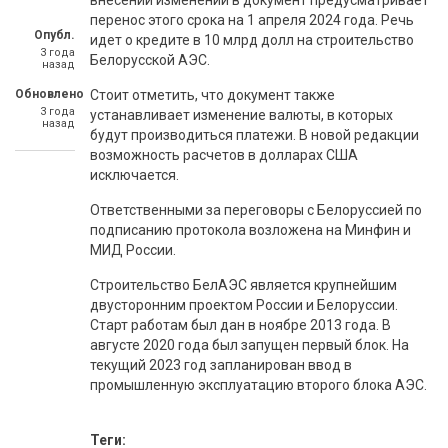
внесении изменений в документ предусматривает
перенос этого срока на 1 апреля 2024 года. Речь
Опубл.
идет о кредите в 10 млрд долл на строительство
3 года
Белорусской АЭС.
назад
Обновлено
Стоит отметить, что документ также
3 года
устанавливает изменение валюты, в которых
назад
будут производиться платежи. В новой редакции
возможность расчетов в долларах США
исключается.
Ответственными за переговоры с Белоруссией по
подписанию протокола возложена на Минфин и
МИД России.
Строительство БелАЭС является крупнейшим
двусторонним проектом России и Белоруссии.
Старт работам был дан в ноябре 2013 года. В
августе 2020 года был запущен первый блок. На
текущий 2023 год запланирован ввод в
промышленную эксплуатацию второго блока АЭС.
Теги: