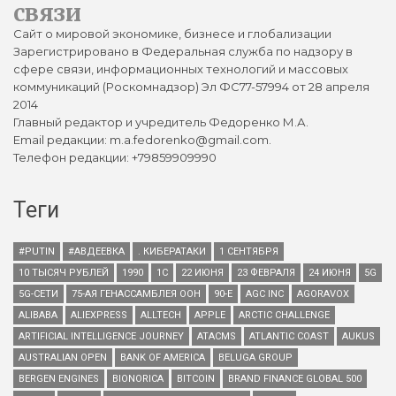
связи
Сайт о мировой экономике, бизнесе и глобализации
Зарегистрировано в Федеральная служба по надзору в
сфере связи, информационных технологий и массовых
коммуникаций (Роскомнадзор) Эл ФС77-57994 от 28 апреля
2014
Главный редактор и учредитель Федоренко М.А.
Email редакции: m.a.fedorenko@gmail.com.
Телефон редакции: +79859909990
Теги
#PUTIN
#АВДЕЕВКА
. КИБЕРАТАКИ
1 СЕНТЯБРЯ
10 ТЫСЯЧ РУБЛЕЙ
1990
1С
22 ИЮНЯ
23 ФЕВРАЛЯ
24 ИЮНЯ
5G
5G-СЕТИ
75-АЯ ГЕНАССАМБЛЕЯ ООН
90-Е
AGC INC
AGORAVOX
ALIBABA
ALIEXPRESS
ALLTECH
APPLE
ARCTIC CHALLENGE
ARTIFICIAL INTELLIGENCE JOURNEY
ATACMS
ATLANTIC COAST
AUKUS
AUSTRALIAN OPEN
BANK OF AMERICA
BELUGA GROUP
BERGEN ENGINES
BIONORICA
BITCOIN
BRAND FINANCE GLOBAL 500