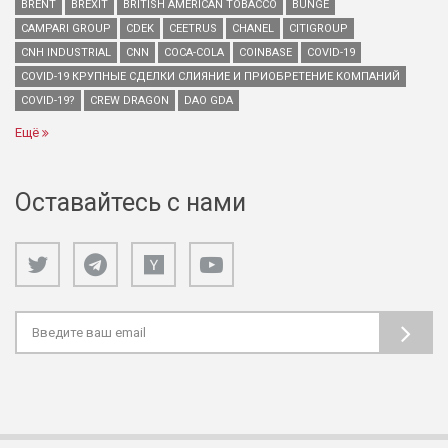
BRENT
BREXIT
BRITISH AMERICAN TOBACCO
BUNGE
CAMPARI GROUP
CDEK
CEETRUS
CHANEL
CITIGROUP
CNH INDUSTRIAL
CNN
COCA-COLA
COINBASE
COVID-19
COVID-19 КРУПНЫЕ СДЕЛКИ СЛИЯНИЕ И ПРИОБРЕТЕНИЕ КОМПАНИЙ
COVID-19?
CREW DRAGON
DAO GDA
Ещё
Оставайтесь с нами