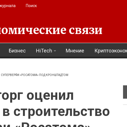
 журнала
Поиск
омические связи
Бизнес
HiTech
Мнение
Криптоэконо
 СУПЕРВЕРФИ «РОСАТОМА» ПОД КРОНШТАДТОМ
орг оценил
в строительство