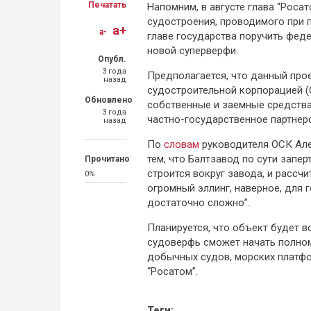
Печатать
Напомним, в августе глава “Роса
судостроения, проводимого при 
a+
a-
главе государства поручить фед
новой суперверфи.
Опубл.
3 года
Предполагается, что данный про
назад
судостроительной корпорацией (
Обновлено
собственные и заемные средства
3 года
частно-государственное партнер
назад
По
словам
руководителя ОСК Алек
тем, что Балтзавод по сути запе
Прочитано
строится вокруг завода, и рассч
0%
огромный эллинг, наверное, для 
достаточно сложно”.
Планируется, что объект будет 
судоверфь сможет начать полном
добычных судов, морских платфо
“Росатом”.
Теги: