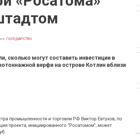
фи «Росатома»
штадтом
ел:
ГОСУДАРСТВО
и, сколько могут составить инвестиции в
нотоннажной верфи на острове Котлин вблизи
стра промышленности и торговли РФ Виктор Евтухов, по
ция проекта, инициированного “Росатомом”, может
уб.