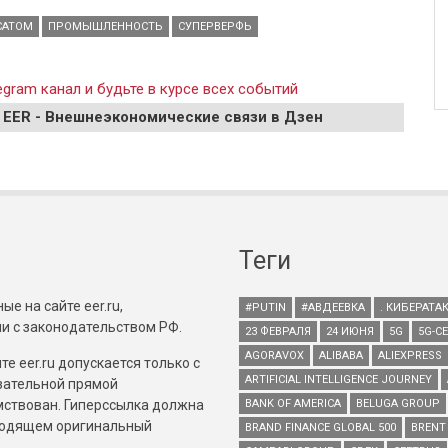
САТОМ
ПРОМЫШЛЕННОСТЬ
СУПЕРВЕРФЬ
gram канал и будьте в курсе всех событий
 EER - Внешнеэкономические связи в Дзен
Теги
е на сайте eer.ru,
#PUTIN
#АВДЕЕВКА
. КИБЕРАТА
и с законодательством РФ.
23 ФЕВРАЛЯ
24 ИЮНЯ
5G
5G-С
AGORAVOX
ALIBABA
ALIEXPRESS
е eer.ru допускается только с
ARTIFICIAL INTELLIGENCE JOURNEY
зательной прямой
имствован. Гиперссылка должна
BANK OF AMERICA
BELUGA GROUP
зводящем оригинальный
BRAND FINANCE GLOBAL 500
BRENT