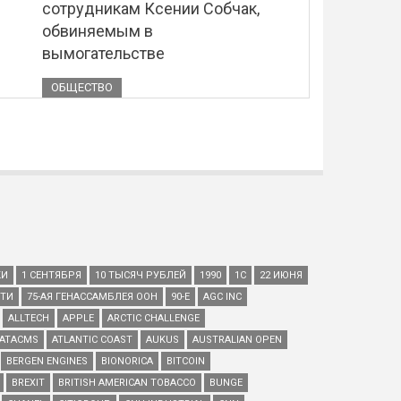
сотрудникам Ксении Собчак,
обвиняемым в
вымогательстве
ОБЩЕСТВО
КИ
1 СЕНТЯБРЯ
10 ТЫСЯЧ РУБЛЕЙ
1990
1С
22 ИЮНЯ
ЕТИ
75-АЯ ГЕНАССАМБЛЕЯ ООН
90-Е
AGC INC
ALLTECH
APPLE
ARCTIC CHALLENGE
ATACMS
ATLANTIC COAST
AUKUS
AUSTRALIAN OPEN
BERGEN ENGINES
BIONORICA
BITCOIN
BREXIT
BRITISH AMERICAN TOBACCO
BUNGE