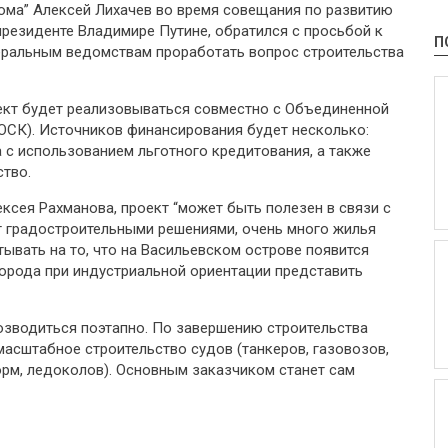
тома” Алексей Лихачев во время совещания по развитию
президенте Владимире Путине, обратился с просьбой к
П
еральным ведомствам проработать вопрос строительства
ект будет реализовываться совместно с Объединенной
ОСК). Источников финансирования будет несколько:
 с использованием льготного кредитования, а также
ство.
сея Рахманова, проект “может быть полезен в связи с
рт градостроительными решениями, очень много жилья
итывать на то, что на Васильевском острове появится
города при индустриальной ориентации представить
возводиться поэтапно. По завершению строительства
асштабное строительство судов (танкеров, газовозов,
рм, ледоколов). Основным заказчиком станет сам