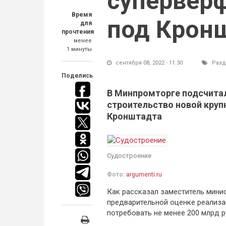
супервер
Время
под Крон
для
прочтения
менее
1 минуты
сентября 08, 2022 - 11:30
Разд
Поделись
В Минпромторге подсчитал
строительство новой круп
Кронштадта
Судостроение
Фото:
argumenti.ru
Как рассказал заместитель мини
предварительной оценке реализа
потребовать не менее 200 млрд р