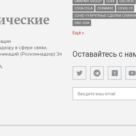
CAMPARI GROUP
CDEK
CEETRUS
COCA-COLA
COINBASE
COVID-19
ические
COVID-19 КРУПНЫЕ СДЕЛКИ СЛИЯН
DAO GDA
Ещё
зации
дзору в сфере связи,
Оставайтесь с на
никаций (Роскомнадзор) Эл
А.