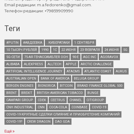
Email редакции: m.a.fedorenko@gmail.com.
Телефон редакции: +79859909990
Теги
#PUTIN
#АВДЕЕВКА
. КИБЕРАТАКИ
1 СЕНТЯБРЯ
10 ТЫСЯЧ РУБЛЕЙ
1990
1С
22 ИЮНЯ
23 ФЕВРАЛЯ
24 ИЮНЯ
5G
5G-СЕТИ
75-АЯ ГЕНАССАМБЛЕЯ ООН
90-Е
AGC INC
AGORAVOX
ALIBABA
ALIEXPRESS
ALLTECH
APPLE
ARCTIC CHALLENGE
ARTIFICIAL INTELLIGENCE JOURNEY
ATACMS
ATLANTIC COAST
AUKUS
AUSTRALIAN OPEN
BANK OF AMERICA
BELUGA GROUP
BERGEN ENGINES
BIONORICA
BITCOIN
BRAND FINANCE GLOBAL 500
BRENT
BREXIT
BRITISH AMERICAN TOBACCO
BUNGE
CAMPARI GROUP
CDEK
CEETRUS
CHANEL
CITIGROUP
CNH INDUSTRIAL
CNN
COCA-COLA
COINBASE
COVID-19
COVID-19 КРУПНЫЕ СДЕЛКИ СЛИЯНИЕ И ПРИОБРЕТЕНИЕ КОМПАНИЙ
COVID-19?
CREW DRAGON
DAO GDA
Ещё