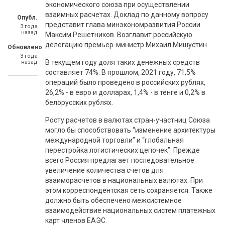
экономического союза при осуществлении
взаимных расчетах. Доклад по данному вопросу
Опубл.
представит глава минэкономразвития России
3 года
назад
Максим Решетников. Возглавит российскую
делегацию премьер-министр Михаил Мишустин.
Обновлено
3 года
В текущем году доля таких денежных средств
назад
составляет 74%. В прошлом, 2021 году, 71,5%
операций было проведено в российских рублях,
26,2% - в евро и долларах, 1,4% - в тенге и 0,2% в
белорусских рублях.
Росту расчетов в валютах стран-участниц Союза
могло бы способствовать “изменение архитектуры
международной торговли” и “глобальная
перестройка логистических цепочек”. Прежде
всего Россия предлагает последовательное
увеличение количества счетов для
взаиморасчетов в национальных валютах. При
этом корреспондентская сеть сохраняется. Также
должно быть обеспечено межсистемное
взаимодействие национальных систем платежных
карт членов ЕАЭС.