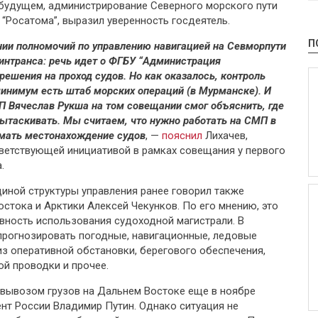
будущем, администрирование Северного морского пути
“Росатома”, выразил уверенность госдеятель.
П
ении полномочий по управлению навигацией на Севморпути
 Минтранса: речь идет о ФГБУ “Администрация
решения на проход судов. Но как оказалось, контроль
инимум есть штаб морских операций (в Мурманске). И
П Вячеслав Рукша на том совещании смог объяснить, где
 вытаскивать. Мы считаем, что нужно работать на СМП в
имать местонахождение судов
, —
пояснил
Лихачев,
тветствующей инициативой в рамках совещания у первого
.
иной структуры управления ранее говорил также
стока и Арктики Алексей Чекунков. По его мнению, это
ность использования судоходной магистрали. В
 прогнозировать погодные, навигационные, ледовые
из оперативной обстановки, берегового обеспечения,
ой проводки и прочее.
 вывозом грузов на Дальнем Востоке еще в ноябре
нт России Владимир Путин. Однако ситуация не