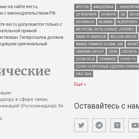
е на сайте eer.ru,
#PUTIN
#АВДЕЕВКА
. КИБЕРАТА
и с законодательством РФ.
23 ФЕВРАЛЯ
24 ИЮНЯ
5G
5G-С
AGORAVOX
ALIBABA
ALIEXPRESS
е eer.ru допускается только с
ARTIFICIAL INTELLIGENCE JOURNEY
зательной прямой
имствован. Гиперссылка должна
BANK OF AMERICA
BELUGA GROUP
зводящем оригинальный
BRAND FINANCE GLOBAL 500
BRENT
CAMPARI GROUP
CDEK
CEETRUS
COCA-COLA
COINBASE
COVID-19
ические
COVID-19 КРУПНЫЕ СДЕЛКИ СЛИЯН
DAO GDA
Ещё
зации
дзору в сфере связи,
Оставайтесь с на
никаций (Роскомнадзор) Эл
А.