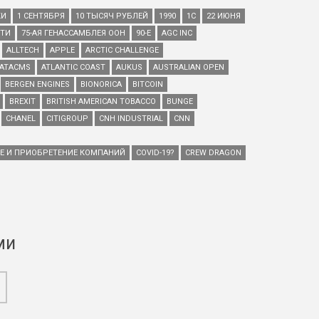
КИ
1 СЕНТЯБРЯ
10 ТЫСЯЧ РУБЛЕЙ
1990
1С
22 ИЮНЯ
ЕТИ
75-АЯ ГЕНАССАМБЛЕЯ ООН
90-Е
AGC INC
ALLTECH
APPLE
ARCTIC CHALLENGE
ATACMS
ATLANTIC COAST
AUKUS
AUSTRALIAN OPEN
BERGEN ENGINES
BIONORICA
BITCOIN
BREXIT
BRITISH AMERICAN TOBACCO
BUNGE
CHANEL
CITIGROUP
CNH INDUSTRIAL
CNN
ИЕ И ПРИОБРЕТЕНИЕ КОМПАНИЙ
COVID-19?
CREW DRAGON
ми