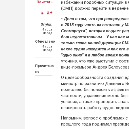
избежании подобных ситуаций в 
Печатать
(СМП) должно перейти в ведение 
a+
a-
- Дело в том, что при распредел
в 2018 году часть их осталась у
Опубл.
4 года
Севморпути”, которая выдает раз
назад
был недостаточным… У нас как м
Обновлено
только глава нашей дирекции СМ
4 года
какое судно находится и как его
назад
"одно окно" и в любое время пон
уточнив, что уже выступил с соо
Прочитано
вице-премьера Андрея Белоусова
0%
О целесообразности создания ед
министр по развитию Дальнего Во
позволило бы повысить эффектив
частности, управление могло бы
условия, а также проводить анал
планировать работу судов ледов
Напомним, вопрос о проблемах с
прошлого года поднимал президе