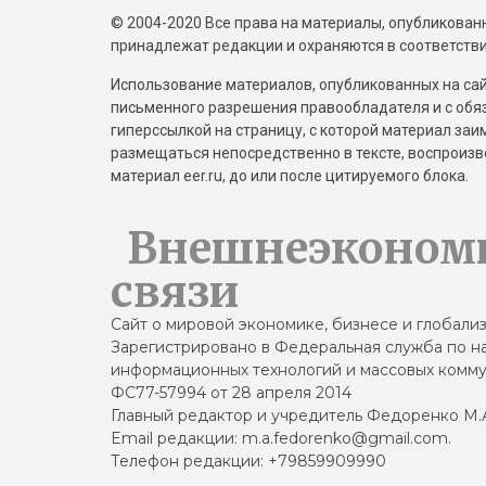
© 2004-2020 Все права на материалы, опубликованны
принадлежат редакции и охраняются в соответстви
Использование материалов, опубликованных на сайт
письменного разрешения правообладателя и с обя
гиперссылкой на страницу, с которой материал за
размещаться непосредственно в тексте, воспрои
материал eer.ru, до или после цитируемого блока.
Внешнеэконом
связи
Сайт о мировой экономике, бизнесе и глобали
Зарегистрировано в Федеральная служба по на
информационных технологий и массовых комму
ФС77-57994 от 28 апреля 2014
Главный редактор и учредитель Федоренко М.
Email редакции: m.a.fedorenko@gmail.com.
Телефон редакции: +79859909990