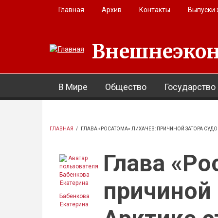
Перейти к основному содержанию
Главная
Архив
Контакты
Выпуски
Внешнеэкон
В Мире
Общество
Государство
ГЛАВНАЯ
/
ГЛАВА «РОСАТОМА» ЛИХАЧЕВ: ПРИЧИНОЙ ЗАТОРА СУД
Глава «Ро
причиной 
Бабенкова
Екатерина