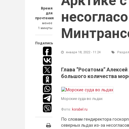
Арктике с
Время
несогласо
для
прочтения
менее
Минтранс
1 минуты
Поделись
января 18, 2022 - 11:24
Раздел
Глава “Росатома” Алексей 
большого количества мор
Морские суда во льдах
Фото:
korabel.ru
По словам гендиректора госкорп
северных льдах из-за несогласов