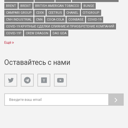
BRENT
BREXIT
BRITISH AMERICAN TOBACCO
BUNGE
CAMPARI GROUP
CDEK
CEETRUS
CHANEL
CITIGROUP
CNH INDUSTRIAL
CNN
COCA-COLA
COINBASE
COVID-19
COVID-19 КРУПНЫЕ СДЕЛКИ СЛИЯНИЕ И ПРИОБРЕТЕНИЕ КОМПАНИЙ
COVID-19?
CREW DRAGON
DAO GDA
Ещё
Оставайтесь с нами