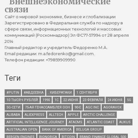
Внешнеэкономические
связи
Сайт о мировой экономике, бизнесе и глобализации
Зарегистрировано в Федеральная служба по надзору в
сфере связи, информационных технологий и массовых
коммуникаций (Роскомнадзор) Эл ФС77-57994 от 28 апреля
2014
Главный редактор и учредитель Федоренко М.А.
Email редакции: m.a.fedorenko@gmail.com.
Телефон редакции: +79859909990
Теги
#PUTIN
#АВДЕЕВКА
. КИБЕРАТАКИ
1 СЕНТЯБРЯ
10 ТЫСЯЧ РУБЛЕЙ
1990
1С
22 ИЮНЯ
23 ФЕВРАЛЯ
24 ИЮНЯ
5G
5G-СЕТИ
75-АЯ ГЕНАССАМБЛЕЯ ООН
90-Е
AGC INC
AGORAVOX
ALIBABA
ALIEXPRESS
ALLTECH
APPLE
ARCTIC CHALLENGE
ARTIFICIAL INTELLIGENCE JOURNEY
ATACMS
ATLANTIC COAST
AUKUS
AUSTRALIAN OPEN
BANK OF AMERICA
BELUGA GROUP
BERGEN ENGINES
BIONORICA
BITCOIN
BRAND FINANCE GLOBAL 500