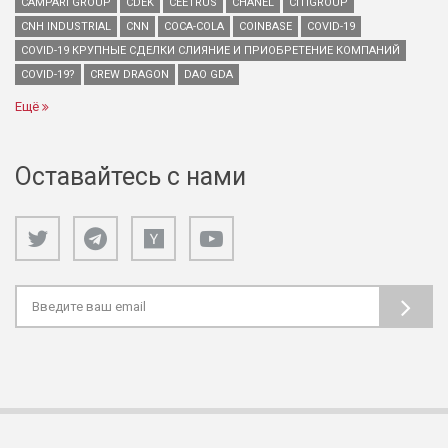
CAMPARI GROUP
CDEK
CEETRUS
CHANEL
CITIGROUP
CNH INDUSTRIAL
CNN
COCA-COLA
COINBASE
COVID-19
COVID-19 КРУПНЫЕ СДЕЛКИ СЛИЯНИЕ И ПРИОБРЕТЕНИЕ КОМПАНИЙ
COVID-19?
CREW DRAGON
DAO GDA
Ещё
Оставайтесь с нами