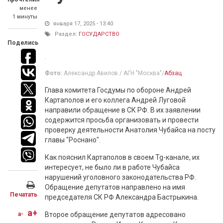
менее
1 минуты
января 17, 2025 - 13:40
Раздел:
ГОСУДАРСТВО
Поделись
Фото:
Александр Авилов / АГН "Москва"/
Абзац
Глава комитета Госдумы по обороне Андрей
Картаполов и его коллега Андрей Луговой
направили обращение в СК РФ. В их заявлении
содержится просьба организовать и провести
проверку деятельности Анатолия Чубайса на посту
главы "Роснано".
Как пояснил Картаполов в своем Tg-канале, их
интересует, не было ли в работе Чубайса
нарушений уголовного законодательства РФ.
Обращение депутатов направлено на имя
Печатать
председателя СК РФ Александра Бастрыкина.
a+
a-
Второе обращение депутатов адресовано