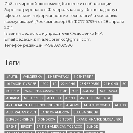
Сайт о мировой экономике, бизнесе и глобализации
Зарегистрировано в Федеральная служба по надзору в
сфере связи, информационных технологий и массовых
коммуникаций (Роскомнадзор) Эл ФС77-57994 от 28 апреля
2014
Главный редактор и учредитель Федоренко М.А.
Email редакции: m.a.fedorenko@gmail.com.
Телефон редакции: +79859909990
Теги
#PUTIN
#АВДЕЕВКА
. КИБЕРАТАКИ
1 СЕНТЯБРЯ
10 ТЫСЯЧ РУБЛЕЙ
1990
1С
22 ИЮНЯ
23 ФЕВРАЛЯ
24 ИЮНЯ
5G
5G-СЕТИ
75-АЯ ГЕНАССАМБЛЕЯ ООН
90-Е
AGC INC
AGORAVOX
ALIBABA
ALIEXPRESS
ALLTECH
APPLE
ARCTIC CHALLENGE
ARTIFICIAL INTELLIGENCE JOURNEY
ATACMS
ATLANTIC COAST
AUKUS
AUSTRALIAN OPEN
BANK OF AMERICA
BELUGA GROUP
BERGEN ENGINES
BIONORICA
BITCOIN
BRAND FINANCE GLOBAL 500
BRENT
BREXIT
BRITISH AMERICAN TOBACCO
BUNGE