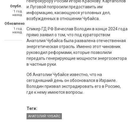
генпрокурору России Игорю Краснову. Картаполов
Опубл.
и Луговой попросили предоставить им
1 год
информацию, касающуюся уголовных дел,
назад
возбужденных в отношении Чубайса.
Обновлено
Спикер ГД РФ Вячеслав Володин в конце 2024 года
1 год
назад
прямо заявил о том, что под кураторством
Анатолия Чубайса была развалена отечественная
энергетическая отрасль. Именно этот чиновник
руководил реформами, которые позволили
передать генерирующие мощности энергосектора
в частные руки.
Об Анатолии Чубайсе известно, что на
сегодняшний день он обосновался в Израиле.
Володин призвал экстрадировать его в Россию,
где к нему имеются вопросы.
Теги:
АНАТОЛИЙ ЧУБАЙС