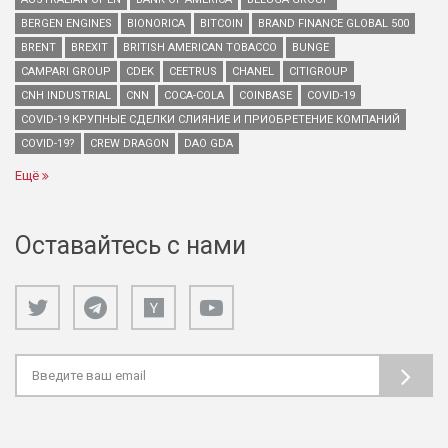
BERGEN ENGINES
BIONORICA
BITCOIN
BRAND FINANCE GLOBAL 500
BRENT
BREXIT
BRITISH AMERICAN TOBACCO
BUNGE
CAMPARI GROUP
CDEK
CEETRUS
CHANEL
CITIGROUP
CNH INDUSTRIAL
CNN
COCA-COLA
COINBASE
COVID-19
COVID-19 КРУПНЫЕ СДЕЛКИ СЛИЯНИЕ И ПРИОБРЕТЕНИЕ КОМПАНИЙ
COVID-19?
CREW DRAGON
DAO GDA
Ещё
Оставайтесь с нами