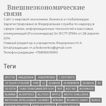
Внешнеэкономические
связи
Сайт о мировой экономике, бизнесе и глобализации
Зарегистрировано в Федеральная служба по надзору в
сфере связи, информационных технологий и массовых
коммуникаций (Роскомнадзор) Эл ФС77-57994 от 28 апреля
2014
Главный редактор и учредитель Федоренко М.А.
Email редакции: m.a.fedorenko@gmail.com.
Телефон редакции: +79859909990
Теги
#PUTIN
#АВДЕЕВКА
. КИБЕРАТАКИ
1 СЕНТЯБРЯ
10 ТЫСЯЧ РУБЛЕЙ
1990
1С
22 ИЮНЯ
23 ФЕВРАЛЯ
24 ИЮНЯ
5G
5G-СЕТИ
75-АЯ ГЕНАССАМБЛЕЯ ООН
90-Е
AGC INC
AGORAVOX
ALIBABA
ALIEXPRESS
ALLTECH
APPLE
ARCTIC CHALLENGE
ARTIFICIAL INTELLIGENCE JOURNEY
ATACMS
ATLANTIC COAST
AUKUS
AUSTRALIAN OPEN
BANK OF AMERICA
BELUGA GROUP