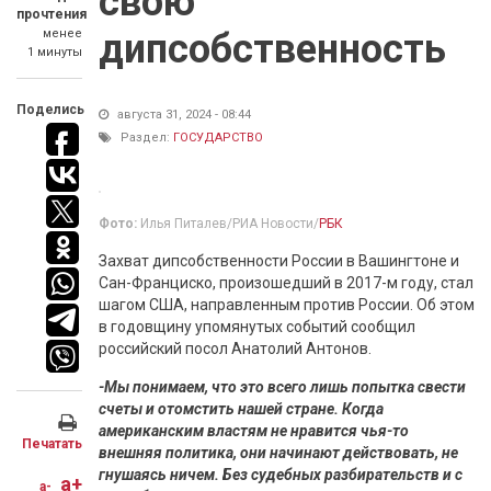
свою
прочтения
менее
дипсобственность
1 минуты
Поделись
августа 31, 2024 - 08:44
Раздел:
ГОСУДАРСТВО
Фото:
Илья Питалев/РИА Новости/
РБК
Захват дипсобственности России в Вашингтоне и
Сан-Франциско, произошедший в 2017-м году, стал
шагом США, направленным против России. Об этом
в годовщину упомянутых событий сообщил
российский посол Анатолий Антонов.
-Мы понимаем, что это всего лишь попытка свести
счеты и отомстить нашей стране. Когда
американским властям не нравится чья-то
Печатать
внешняя политика, они начинают действовать, не
гнушаясь ничем. Без судебных разбирательств и с
a+
a-