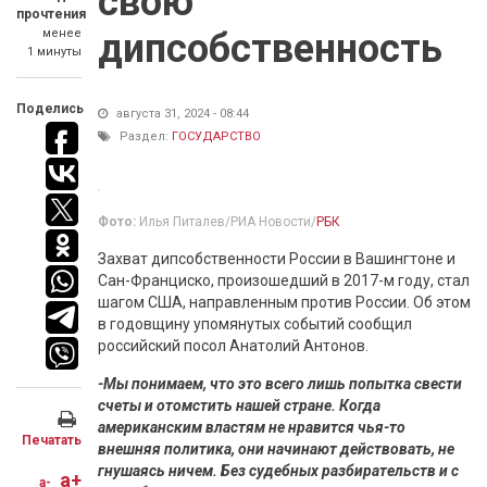
свою
прочтения
менее
дипсобственность
1 минуты
Поделись
августа 31, 2024 - 08:44
Раздел:
ГОСУДАРСТВО
Фото:
Илья Питалев/РИА Новости/
РБК
Захват дипсобственности России в Вашингтоне и
Сан-Франциско, произошедший в 2017-м году, стал
шагом США, направленным против России. Об этом
в годовщину упомянутых событий сообщил
российский посол Анатолий Антонов.
-Мы понимаем, что это всего лишь попытка свести
счеты и отомстить нашей стране. Когда
американским властям не нравится чья-то
Печатать
внешняя политика, они начинают действовать, не
гнушаясь ничем. Без судебных разбирательств и с
a+
a-