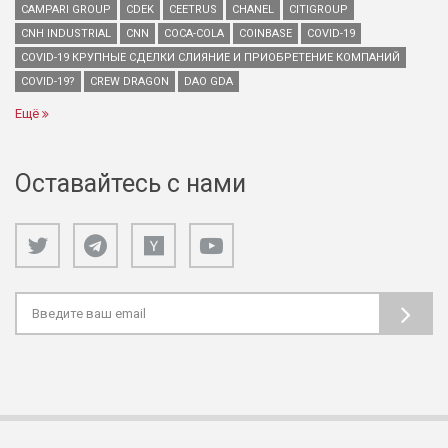
CAMPARI GROUP
CDEK
CEETRUS
CHANEL
CITIGROUP
CNH INDUSTRIAL
CNN
COCA-COLA
COINBASE
COVID-19
COVID-19 КРУПНЫЕ СДЕЛКИ СЛИЯНИЕ И ПРИОБРЕТЕНИЕ КОМПАНИЙ
COVID-19?
CREW DRAGON
DAO GDA
Ещё
Оставайтесь с нами