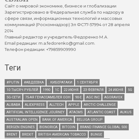
Сайт о мировой экономике, бизнесе и глобализации
Зарегистрировано в Федеральная служба по надзору в
сфере связи, информационных технологий и массовых
коммуникаций (Роскомнадзор) Эл ФС77-57994 от 28 апреля
2014
Главный редактор и учредитель Федоренко М.А.
Email редакции: m.a.fedorenko@gmail.com.
Телефон редакции: +79859909990
Теги
#PUTIN
#АВДЕЕВКА
. КИБЕРАТАКИ
1 СЕНТЯБРЯ
10 ТЫСЯЧ РУБЛЕЙ
1990
1С
22 ИЮНЯ
23 ФЕВРАЛЯ
24 ИЮНЯ
5G
5G-СЕТИ
75-АЯ ГЕНАССАМБЛЕЯ ООН
90-Е
AGC INC
AGORAVOX
ALIBABA
ALIEXPRESS
ALLTECH
APPLE
ARCTIC CHALLENGE
ARTIFICIAL INTELLIGENCE JOURNEY
ATACMS
ATLANTIC COAST
AUKUS
AUSTRALIAN OPEN
BANK OF AMERICA
BELUGA GROUP
BERGEN ENGINES
BIONORICA
BITCOIN
BRAND FINANCE GLOBAL 500
BRENT
BREXIT
BRITISH AMERICAN TOBACCO
BUNGE