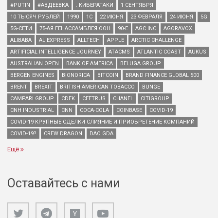
#PUTIN
#АВДЕЕВКА
. КИБЕРАТАКИ
1 СЕНТЯБРЯ
10 ТЫСЯЧ РУБЛЕЙ
1990
1С
22 ИЮНЯ
23 ФЕВРАЛЯ
24 ИЮНЯ
5G
5G-СЕТИ
75-АЯ ГЕНАССАМБЛЕЯ ООН
90-Е
AGC INC
AGORAVOX
ALIBABA
ALIEXPRESS
ALLTECH
APPLE
ARCTIC CHALLENGE
ARTIFICIAL INTELLIGENCE JOURNEY
ATACMS
ATLANTIC COAST
AUKUS
AUSTRALIAN OPEN
BANK OF AMERICA
BELUGA GROUP
BERGEN ENGINES
BIONORICA
BITCOIN
BRAND FINANCE GLOBAL 500
BRENT
BREXIT
BRITISH AMERICAN TOBACCO
BUNGE
CAMPARI GROUP
CDEK
CEETRUS
CHANEL
CITIGROUP
CNH INDUSTRIAL
CNN
COCA-COLA
COINBASE
COVID-19
COVID-19 КРУПНЫЕ СДЕЛКИ СЛИЯНИЕ И ПРИОБРЕТЕНИЕ КОМПАНИЙ
COVID-19?
CREW DRAGON
DAO GDA
Ещё
Оставайтесь с нами