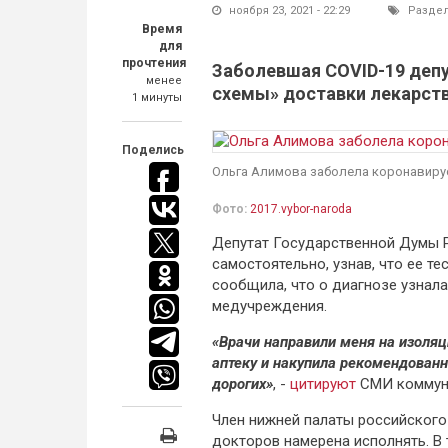
ноября 23, 2021 - 22:29
Разде
Время
для
прочтения
Заболевшая COVID-19 депу
менее
схемы» доставки лекарст
1 минуты
Поделись
Ольга Алимова заболела коронавирус
Фото:
2017.vybor-naroda
Депутат Государственной Думы Р
самостоятельно, узнав, что ее т
сообщила, что о диагнозе узнала
медучреждения.
«Врачи направили меня на изоляц
аптеку и накупила рекомендован
дорогих»
, -
цитируют
СМИ коммун
Член нижней палаты российского
докторов намерена исполнять. В 