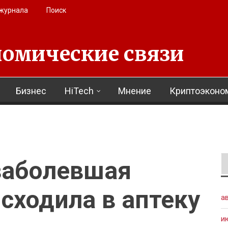
 журнала
Поиск
омические связи
Бизнес
HiTech
Мнение
Криптоэконо
заболевшая
 сходила в аптеку
а
и