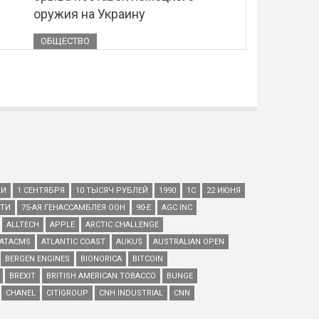
оружия на Украину
ОБЩЕСТВО
КИ
1 СЕНТЯБРЯ
10 ТЫСЯЧ РУБЛЕЙ
1990
1С
22 ИЮНЯ
ЕТИ
75-АЯ ГЕНАССАМБЛЕЯ ООН
90-Е
AGC INC
ALLTECH
APPLE
ARCTIC CHALLENGE
ATACMS
ATLANTIC COAST
AUKUS
AUSTRALIAN OPEN
BERGEN ENGINES
BIONORICA
BITCOIN
BREXIT
BRITISH AMERICAN TOBACCO
BUNGE
CHANEL
CITIGROUP
CNH INDUSTRIAL
CNN