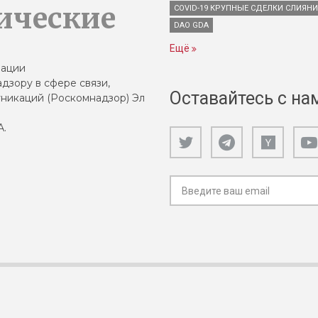
ические
COVID-19 КРУПНЫЕ СДЕЛКИ СЛИЯН
DAO GDA
Ещё
зации
дзору в сфере связи,
Оставайтесь с на
никаций (Роскомнадзор) Эл
А.