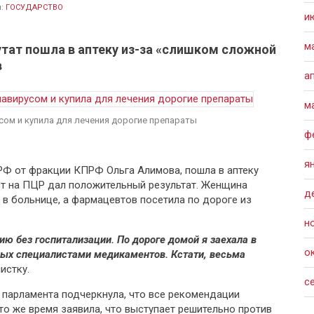
л:
ГОСУДАРСТВО
и
м
тат пошла в аптеку из-за «слишком сложной
в
а
м
ом и купила для лечения дорогие препараты
ф
я
Ф от фракции КПРФ Ольга Алимова, пошла в аптеку
ест на ПЦР дал положительный результат. Женщина
д
 в больнице, а фармацевтов посетила по дороге из
н
ию без госпитализации. По дороге домой я заехала в
о
ных специалистами медикаментов. Кстати, весьма
истку.
с
 парламента подчеркнула, что все рекомендации
то же время заявила, что выступает решительно против