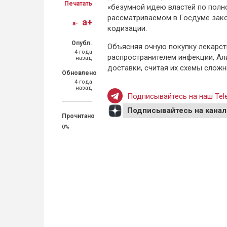
Печатать
«безумной идею властей по полн
рассматриваемом в Госдуме зако
a+
a-
кодизации.
Опубл.
Объясняя очную покупку лекарст
4 года
распространителем инфекции, Али
назад
доставки, считая их схемы слож
Обновлено
4 года
назад
Подписывайтесь на наш Tele
Подписывайтесь на канал
Прочитано
0%