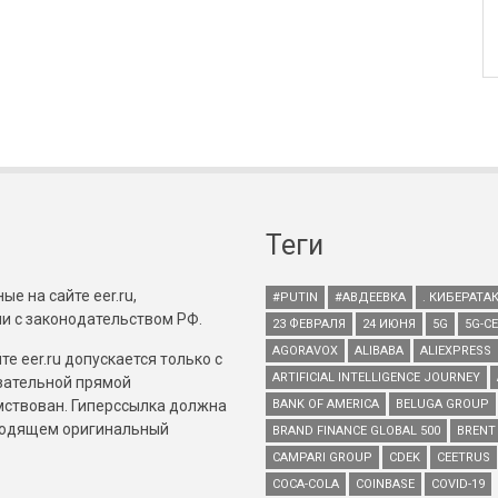
Теги
е на сайте eer.ru,
#PUTIN
#АВДЕЕВКА
. КИБЕРАТА
и с законодательством РФ.
23 ФЕВРАЛЯ
24 ИЮНЯ
5G
5G-С
AGORAVOX
ALIBABA
ALIEXPRESS
е eer.ru допускается только с
ARTIFICIAL INTELLIGENCE JOURNEY
зательной прямой
имствован. Гиперссылка должна
BANK OF AMERICA
BELUGA GROUP
зводящем оригинальный
BRAND FINANCE GLOBAL 500
BRENT
CAMPARI GROUP
CDEK
CEETRUS
COCA-COLA
COINBASE
COVID-19