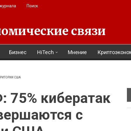
 журнала
Поиск
омические связи
Бизнес
HiTech
Мнение
Криптоэконо
ЕРРИТОРИИ США
: 75% кибератак
вершаются с