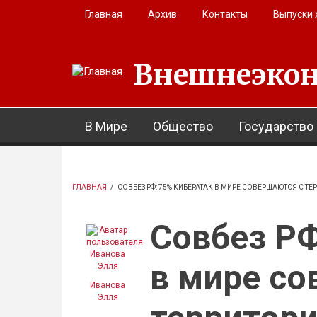
Перейти к основному содержанию
Главная
Архив
Контакты
Выпуски
Внешнеэкон
В Мире
Общество
Государство
ГЛАВНАЯ
/
СОВБЕЗ РФ: 75% КИБЕРАТАК В МИРЕ СОВЕРШАЮТСЯ С Т
Совбез РФ
в мире со
Иванова
Элля