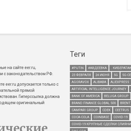
Теги
е на сайте eer.ru,
#PUTIN
#АВДЕЕВКА
. КИБЕРАТА
и с законодательством РФ.
23 ФЕВРАЛЯ
24 ИЮНЯ
5G
5G-С
AGORAVOX
ALIBABA
ALIEXPRESS
е eer.ru допускается только с
ARTIFICIAL INTELLIGENCE JOURNEY
зательной прямой
имствован. Гиперссылка должна
BANK OF AMERICA
BELUGA GROUP
зводящем оригинальный
BRAND FINANCE GLOBAL 500
BRENT
CAMPARI GROUP
CDEK
CEETRUS
COCA-COLA
COINBASE
COVID-19
ические
COVID-19 КРУПНЫЕ СДЕЛКИ СЛИЯН