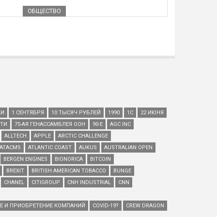
ОБЩЕСТВО
КИ
1 СЕНТЯБРЯ
10 ТЫСЯЧ РУБЛЕЙ
1990
1С
22 ИЮНЯ
ЕТИ
75-АЯ ГЕНАССАМБЛЕЯ ООН
90-Е
AGC INC
ALLTECH
APPLE
ARCTIC CHALLENGE
ATACMS
ATLANTIC COAST
AUKUS
AUSTRALIAN OPEN
BERGEN ENGINES
BIONORICA
BITCOIN
BREXIT
BRITISH AMERICAN TOBACCO
BUNGE
CHANEL
CITIGROUP
CNH INDUSTRIAL
CNN
ИЕ И ПРИОБРЕТЕНИЕ КОМПАНИЙ
COVID-19?
CREW DRAGON