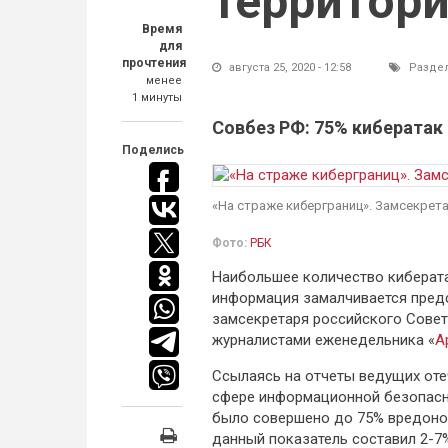
территор
Время
для
прочтения
августа 25, 2020 - 12:58
Разде
менее
1 минуты
Совбез РФ: 75% кибератак
Поделись
«На страже киберграниц». Замсекрет
Фото:
РБК
Наибольшее количество киберата
информация замалчивается предс
замсекретаря российского Совет
журналистами еженедельника «
А
Ссылаясь на отчеты ведущих оте
сфере информационной безопасно
было совершено до 75% вредонос
данный показатель составил 2-7