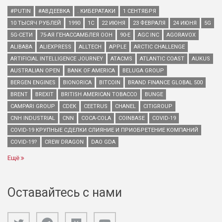
#PUTIN
#АВДЕЕВКА
. КИБЕРАТАКИ
1 СЕНТЯБРЯ
10 ТЫСЯЧ РУБЛЕЙ
1990
1С
22 ИЮНЯ
23 ФЕВРАЛЯ
24 ИЮНЯ
5G
5G-СЕТИ
75-АЯ ГЕНАССАМБЛЕЯ ООН
90-Е
AGC INC
AGORAVOX
ALIBABA
ALIEXPRESS
ALLTECH
APPLE
ARCTIC CHALLENGE
ARTIFICIAL INTELLIGENCE JOURNEY
ATACMS
ATLANTIC COAST
AUKUS
AUSTRALIAN OPEN
BANK OF AMERICA
BELUGA GROUP
BERGEN ENGINES
BIONORICA
BITCOIN
BRAND FINANCE GLOBAL 500
BRENT
BREXIT
BRITISH AMERICAN TOBACCO
BUNGE
CAMPARI GROUP
CDEK
CEETRUS
CHANEL
CITIGROUP
CNH INDUSTRIAL
CNN
COCA-COLA
COINBASE
COVID-19
COVID-19 КРУПНЫЕ СДЕЛКИ СЛИЯНИЕ И ПРИОБРЕТЕНИЕ КОМПАНИЙ
COVID-19?
CREW DRAGON
DAO GDA
Ещё
Оставайтесь с нами