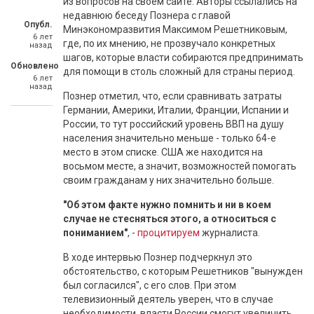
из вопросов на своём сайте. Авторы ссылались на
недавнюю беседу Познера с главой
Опубл.
Минэкономразвития Максимом Решетниковым,
6 лет
где, по их мнению, не прозвучало конкретных
назад
шагов, которые власти собираются предпринимать
Обновлено
для помощи в столь сложный для страны период.
6 лет
назад
Познер отметил, что, если сравнивать затраты
Германии, Америки, Италии, Франции, Испании и
России, то тут российский уровень ВВП на душу
населения значительно меньше - только 64-е
место в этом списке. США же находится на
восьмом месте, а значит, возможностей помогать
своим гражданам у них значительно больше.
"Об этом факте нужно помнить и ни в коем
случае не стесняться этого, а относиться с
пониманием"
, -
процитируем
журналиста.
В ходе интервью Познер подчеркнул это
обстоятельство, с которым Решетников "вынужден
был согласился", с его слов. При этом
телевизионный деятель уверен, что в случае
необходимости, власти России смогут увеличить