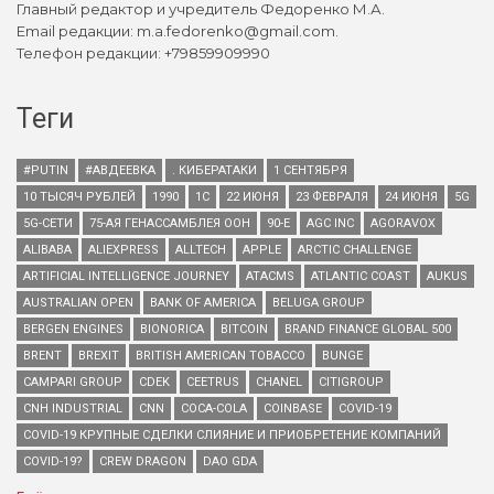
Главный редактор и учредитель Федоренко М.А.
Email редакции: m.a.fedorenko@gmail.com.
Телефон редакции: +79859909990
Теги
#PUTIN
#АВДЕЕВКА
. КИБЕРАТАКИ
1 СЕНТЯБРЯ
10 ТЫСЯЧ РУБЛЕЙ
1990
1С
22 ИЮНЯ
23 ФЕВРАЛЯ
24 ИЮНЯ
5G
5G-СЕТИ
75-АЯ ГЕНАССАМБЛЕЯ ООН
90-Е
AGC INC
AGORAVOX
ALIBABA
ALIEXPRESS
ALLTECH
APPLE
ARCTIC CHALLENGE
ARTIFICIAL INTELLIGENCE JOURNEY
ATACMS
ATLANTIC COAST
AUKUS
AUSTRALIAN OPEN
BANK OF AMERICA
BELUGA GROUP
BERGEN ENGINES
BIONORICA
BITCOIN
BRAND FINANCE GLOBAL 500
BRENT
BREXIT
BRITISH AMERICAN TOBACCO
BUNGE
CAMPARI GROUP
CDEK
CEETRUS
CHANEL
CITIGROUP
CNH INDUSTRIAL
CNN
COCA-COLA
COINBASE
COVID-19
COVID-19 КРУПНЫЕ СДЕЛКИ СЛИЯНИЕ И ПРИОБРЕТЕНИЕ КОМПАНИЙ
COVID-19?
CREW DRAGON
DAO GDA