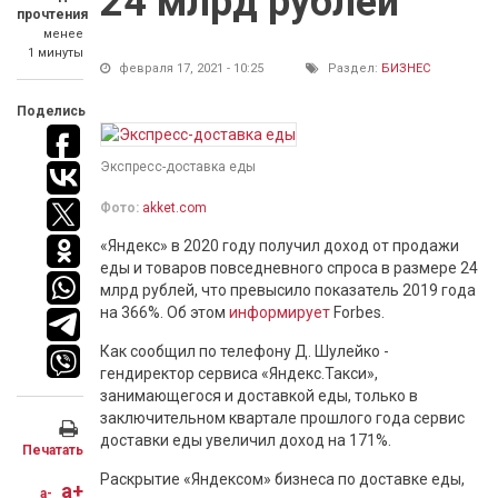
24 млрд рублей
прочтения
менее
1 минуты
февраля 17, 2021 - 10:25
Раздел:
БИЗНЕС
Поделись
Экспресс-доставка еды
Фото:
akket.com
«Яндекс» в 2020 году получил доход от продажи
еды и товаров повседневного спроса в размере 24
млрд рублей, что превысило показатель 2019 года
на 366%. Об этом
информирует
Forbes.
Как сообщил по телефону Д. Шулейко -
гендиректор сервиса «Яндекс.Такси»,
занимающегося и доставкой еды, только в
заключительном квартале прошлого года сервис
доставки еды увеличил доход на 171%.
Печатать
Раскрытие «Яндексом» бизнеса по доставке еды,
a+
a-