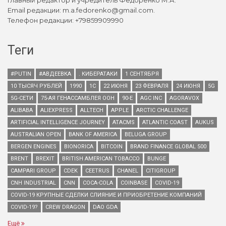
Главный редактор и учредитель Федоренко М.А.
Email редакции: m.a.fedorenko@gmail.com.
Телефон редакции: +79859909990
Теги
#PUTIN
#АВДЕЕВКА
. КИБЕРАТАКИ
1 СЕНТЯБРЯ
10 ТЫСЯЧ РУБЛЕЙ
1990
1С
22 ИЮНЯ
23 ФЕВРАЛЯ
24 ИЮНЯ
5G
5G-СЕТИ
75-АЯ ГЕНАССАМБЛЕЯ ООН
90-Е
AGC INC
AGORAVOX
ALIBABA
ALIEXPRESS
ALLTECH
APPLE
ARCTIC CHALLENGE
ARTIFICIAL INTELLIGENCE JOURNEY
ATACMS
ATLANTIC COAST
AUKUS
AUSTRALIAN OPEN
BANK OF AMERICA
BELUGA GROUP
BERGEN ENGINES
BIONORICA
BITCOIN
BRAND FINANCE GLOBAL 500
BRENT
BREXIT
BRITISH AMERICAN TOBACCO
BUNGE
CAMPARI GROUP
CDEK
CEETRUS
CHANEL
CITIGROUP
CNH INDUSTRIAL
CNN
COCA-COLA
COINBASE
COVID-19
COVID-19 КРУПНЫЕ СДЕЛКИ СЛИЯНИЕ И ПРИОБРЕТЕНИЕ КОМПАНИЙ
COVID-19?
CREW DRAGON
DAO GDA
Ещё