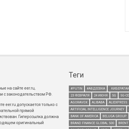
Теги
е на сайте eer.ru,
#PUTIN
#АВДЕЕВКА
. КИБЕРАТА
и с законодательством РФ.
23 ФЕВРАЛЯ
24 ИЮНЯ
5G
5G-С
AGORAVOX
ALIBABA
ALIEXPRESS
е eer.ru допускается только с
ARTIFICIAL INTELLIGENCE JOURNEY
зательной прямой
имствован. Гиперссылка должна
BANK OF AMERICA
BELUGA GROUP
зводящем оригинальный
BRAND FINANCE GLOBAL 500
BRENT