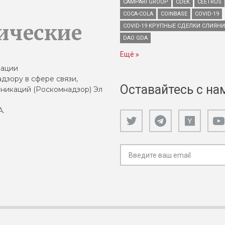
CAMPARI GROUP
CDEK
CEETRUS
COCA-COLA
COINBASE
COVID-19
ические
COVID-19 КРУПНЫЕ СДЕЛКИ СЛИЯН
DAO GDA
Ещё
зации
дзору в сфере связи,
Оставайтесь с на
никаций (Роскомнадзор) Эл
А.