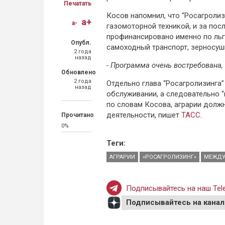
Печатать
Косов напомнил, что “Росагроли
a+
a-
газомоторной техникой, и за по
профинансировано именно по льг
Опубл.
самоходный транспорт, зерносуш
2 года
назад
- Программа очень востребована, 
Обновлено
2 года
Отдельно глава “Росагролизинга”
назад
обслуживании, а следовательно 
по словам Косова, аграрии долж
деятельности, пишет
ТАСС
.
Прочитано
0%
Теги:
АГРАРИИ
«РОСАГРОЛИЗИНГ»
МЕЖДУ
Подписывайтесь на наш Tele
Подписывайтесь на канал