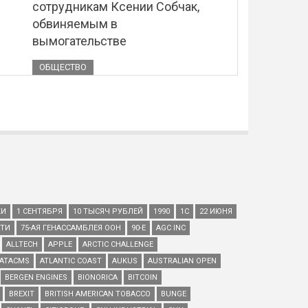
сотрудникам Ксении Собчак,
обвиняемым в
вымогательстве
ОБЩЕСТВО
КИ
1 СЕНТЯБРЯ
10 ТЫСЯЧ РУБЛЕЙ
1990
1С
22 ИЮНЯ
ЕТИ
75-АЯ ГЕНАССАМБЛЕЯ ООН
90-Е
AGC INC
ALLTECH
APPLE
ARCTIC CHALLENGE
ATACMS
ATLANTIC COAST
AUKUS
AUSTRALIAN OPEN
BERGEN ENGINES
BIONORICA
BITCOIN
BREXIT
BRITISH AMERICAN TOBACCO
BUNGE