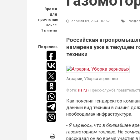
газомотор
Время
для
прочтения
апреля 09, 2024 - 07:52
Разде
менее
1 минуты
Российская агропромышлен
намерена уже в текущем г
Поделись
техники
Аграрии, Уборка зерновых
Фото:
ria.ru
/ Пресс-служба правительст
Как пояснил гендиректор компан
данный вид техники в лизинг дол
необходимая инфраструктура.
- Я надеюсь, что в ближайшее вре
газомоторном топливе. Не сомнева
рассказал он во время участия 