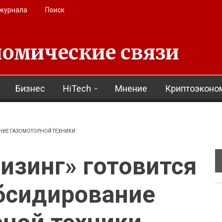
 журнала
Поиск
омические связи
Бизнес
HiTech
Мнение
Криптоэконо
НИЕ ГАЗОМОТОРНОЙ ТЕХНИКИ
изинг» готовится
бсидирование