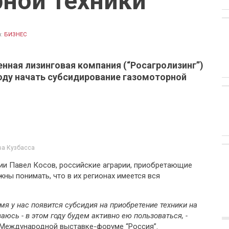
ной техники
л:
БИЗНЕС
ная лизинговая компания (“Росагролизинг”)
оду начать субсидирование газомоторной
ва Кузбасса
ии Павел Косов, российские аграрии, приобретающие
жны понимать, что в их регионах имеется вся
мя у нас появится субсидия на приобретение техники на
юсь - в этом году будем активно ею пользоваться, -
в Международной выставке-форуме “Россия”.