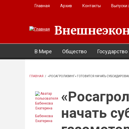
Перейти к основному содержанию
Главная
Архив
Контакты
Выпуски
Внешнеэкон
В Мире
Общество
Государство
ГЛАВНАЯ
/
«РОСАГРОЛИЗИНГ» ГОТОВИТСЯ НАЧАТЬ СУБСИДИРОВА
«Росагрол
начать су
Бабенкова
Екатерина