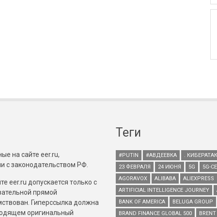
Теги
е на сайте eer.ru,
#PUTIN
#АВДЕЕВКА
. КИБЕРАТА
и с законодательством РФ.
23 ФЕВРАЛЯ
24 ИЮНЯ
5G
5G-С
AGORAVOX
ALIBABA
ALIEXPRESS
е eer.ru допускается только с
ARTIFICIAL INTELLIGENCE JOURNEY
зательной прямой
имствован. Гиперссылка должна
BANK OF AMERICA
BELUGA GROUP
зводящем оригинальный
BRAND FINANCE GLOBAL 500
BRENT