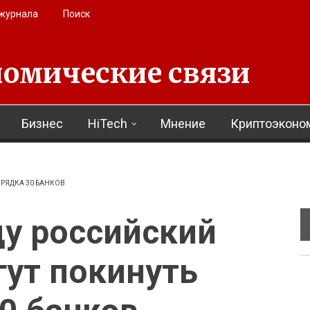
 журнала
Поиск
омические связи
Бизнес
HiTech
Мнение
Криптоэконо
ОРЯДКА 30 БАНКОВ
ду российский
ут покинуть