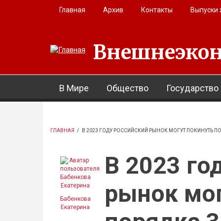
Перейти к основному содержанию
Главная
Архив
Контакты
Выпуски
Внешнеэкон
В Мире
Общество
Государство
ГЛАВНАЯ
/
В 2023 ГОДУ РОССИЙСКИЙ РЫНОК МОГУТ ПОКИНУТЬ П
В 2023 го
рынок мог
Бабенкова
Екатерина