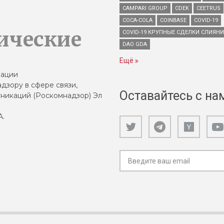
CAMPARI GROUP
CDEK
CEETRUS
COCA-COLA
COINBASE
COVID-19
ические
COVID-19 КРУПНЫЕ СДЕЛКИ СЛИЯН
DAO GDA
Ещё
зации
дзору в сфере связи,
Оставайтесь с на
никаций (Роскомнадзор) Эл
А.