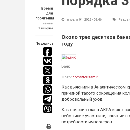
порядка 3
Время
для
прочтения
апреля 04, 2023 - 09:46
Разде
менее
1 минуты
Около трех десятков банк
году
Поделись
Банк
Фото:
domstrousam.ru
Как выяснили в Аналитическом к
причиной такого сокращения кол
добровольный уход.
Как пояснил глава АКРА и экс-з
небольшие участники, занятые в
потребности импортеров.