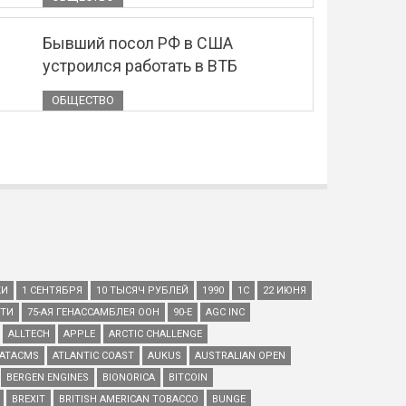
Бывший посол РФ в США
устроился работать в ВТБ
ОБЩЕСТВО
КИ
1 СЕНТЯБРЯ
10 ТЫСЯЧ РУБЛЕЙ
1990
1С
22 ИЮНЯ
ЕТИ
75-АЯ ГЕНАССАМБЛЕЯ ООН
90-Е
AGC INC
ALLTECH
APPLE
ARCTIC CHALLENGE
ATACMS
ATLANTIC COAST
AUKUS
AUSTRALIAN OPEN
BERGEN ENGINES
BIONORICA
BITCOIN
BREXIT
BRITISH AMERICAN TOBACCO
BUNGE