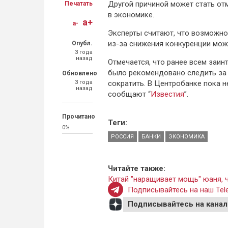
Другой причиной может стать от
Печатать
в экономике.
a+
a-
Эксперты считают, что возможно
из-за снижения конкуренции може
Опубл.
3 года
назад
Отмечается, что ранее всем заин
было рекомендовано следить за 
Обновлено
3 года
сократить. В Центробанке пока 
назад
сообщают “
Известия
”.
Прочитано
Теги:
0%
РОССИЯ
БАНКИ
ЭКОНОМИКА
Читайте также:
Китай "наращивает мощь" юаня, 
Подписывайтесь на наш Tele
Подписывайтесь на канал