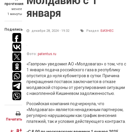
Молдавию с 1
прочтения
менее
января
1 минуты
Поделись
декабря 28, 2024 - 19:32
Раздел:
БИЗНЕС
Фото:
patentus.ru
«Газпром» уведомил АО «Молдовагаз» о том, что с
1 января подача российского газа в республику
опустится до нуля кубометров в сутки. Причина
прекращения поставок заключается в отказе
молдавской стороны от урегулирования ситуации
с накопленной Кишиневом задолженностью.
Российская компания подчеркнула, что
«Молдовагаз» является ненадежным партнером,
регулярно нарушающим как график внесения
Печатать
платежей, так и условия действующего контракта.
a+
a-
-С 8.00 по московскому времени 1 января 2025