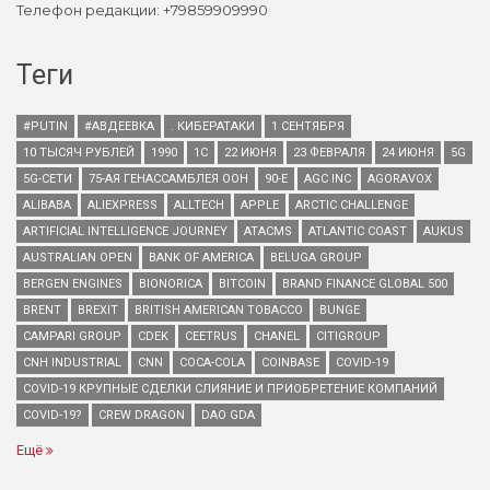
Телефон редакции: +79859909990
Теги
#PUTIN
#АВДЕЕВКА
. КИБЕРАТАКИ
1 СЕНТЯБРЯ
10 ТЫСЯЧ РУБЛЕЙ
1990
1С
22 ИЮНЯ
23 ФЕВРАЛЯ
24 ИЮНЯ
5G
5G-СЕТИ
75-АЯ ГЕНАССАМБЛЕЯ ООН
90-Е
AGC INC
AGORAVOX
ALIBABA
ALIEXPRESS
ALLTECH
APPLE
ARCTIC CHALLENGE
ARTIFICIAL INTELLIGENCE JOURNEY
ATACMS
ATLANTIC COAST
AUKUS
AUSTRALIAN OPEN
BANK OF AMERICA
BELUGA GROUP
BERGEN ENGINES
BIONORICA
BITCOIN
BRAND FINANCE GLOBAL 500
BRENT
BREXIT
BRITISH AMERICAN TOBACCO
BUNGE
CAMPARI GROUP
CDEK
CEETRUS
CHANEL
CITIGROUP
CNH INDUSTRIAL
CNN
COCA-COLA
COINBASE
COVID-19
COVID-19 КРУПНЫЕ СДЕЛКИ СЛИЯНИЕ И ПРИОБРЕТЕНИЕ КОМПАНИЙ
COVID-19?
CREW DRAGON
DAO GDA
Ещё