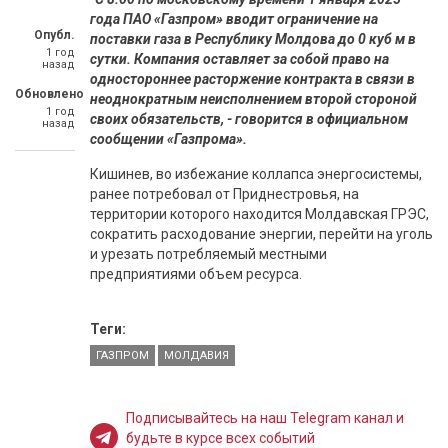
года ПАО «Газпром» вводит ограничение на
Опубл.
поставки газа в Республику Молдова до 0 куб м в
1 год
сутки. Компания оставляет за собой право на
назад
одностороннее расторжение контракта в связи в
Обновлено
неоднократным неисполнением второй стороной
1 год
своих обязательств, - говорится в официальном
назад
сообщении «Газпрома».
Кишинев, во избежание коллапса энергосистемы,
ранее потребовал от Приднестровья, на
территории которого находится Молдавская ГРЭС,
сократить расходование энергии, перейти на уголь
и урезать потребляемый местными
предприятиями объем ресурса.
Теги:
ГАЗПРОМ
МОЛДАВИЯ
Подписывайтесь на наш Telegram канал и
будьте в курсе всех событий