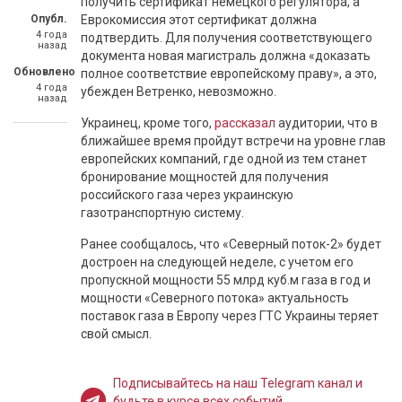
получить сертификат немецкого регулятора, а
Опубл.
Еврокомиссия этот сертификат должна
4 года
подтвердить. Для получения соответствующего
назад
документа новая магистраль должна «доказать
Обновлено
полное соответствие европейскому праву», а это,
4 года
убежден Ветренко, невозможно.
назад
Украинец, кроме того,
рассказал
аудитории, что в
ближайшее время пройдут встречи на уровне глав
европейских компаний, где одной из тем станет
бронирование мощностей для получения
российского газа через украинскую
газотранспортную систему.
Ранее сообщалось, что «Северный поток-2» будет
достроен на следующей неделе, с учетом его
пропускной мощности 55 млрд куб.м газа в год и
мощности «Северного потока» актуальность
поставок газа в Европу через ГТС Украины теряет
свой смысл.
Подписывайтесь на наш Telegram канал и
будьте в курсе всех событий