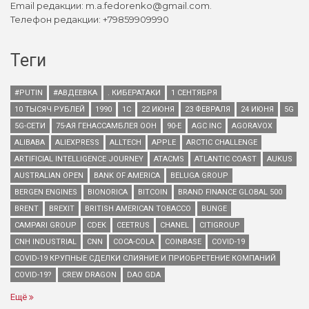
Email редакции: m.a.fedorenko@gmail.com.
Телефон редакции: +79859909990
Теги
#PUTIN
#АВДЕЕВКА
. КИБЕРАТАКИ
1 СЕНТЯБРЯ
10 ТЫСЯЧ РУБЛЕЙ
1990
1С
22 ИЮНЯ
23 ФЕВРАЛЯ
24 ИЮНЯ
5G
5G-СЕТИ
75-АЯ ГЕНАССАМБЛЕЯ ООН
90-Е
AGC INC
AGORAVOX
ALIBABA
ALIEXPRESS
ALLTECH
APPLE
ARCTIC CHALLENGE
ARTIFICIAL INTELLIGENCE JOURNEY
ATACMS
ATLANTIC COAST
AUKUS
AUSTRALIAN OPEN
BANK OF AMERICA
BELUGA GROUP
BERGEN ENGINES
BIONORICA
BITCOIN
BRAND FINANCE GLOBAL 500
BRENT
BREXIT
BRITISH AMERICAN TOBACCO
BUNGE
CAMPARI GROUP
CDEK
CEETRUS
CHANEL
CITIGROUP
CNH INDUSTRIAL
CNN
COCA-COLA
COINBASE
COVID-19
COVID-19 КРУПНЫЕ СДЕЛКИ СЛИЯНИЕ И ПРИОБРЕТЕНИЕ КОМПАНИЙ
COVID-19?
CREW DRAGON
DAO GDA
Ещё