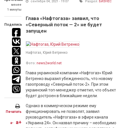
сентября 04, 2021 - 19:07
Раздел:
БИЗНЕС
менее
1 минуты
Глава «Нафтогаза» заявил, что
«Северный поток — 2» не будет
Поделись
запущен
Нафтогаз, Юрий Ветренко
Фото:
news2world.net
Глава украинской компании «Нафтогаз» Юрий
Ветренко выразил убежденность, что новому
газопроводу «Северный поток-2». При этом
украинский топ-менеджер отметил, что объект
будет достроен в ближайшие недели.
Однако в коммерческом режиме ему
функционировать не позволят, заявил
Печатать
руководитель «Нафтогаза» в эфире канала
a+
«Украина 24». Он назвал причину – необходимо
a-