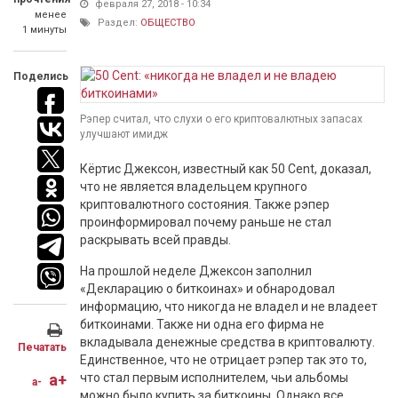
февраля 27, 2018 - 10:34
менее
Раздел:
ОБЩЕСТВО
1 минуты
Поделись
Рэпер считал, что слухи о его криптовалютных запасах
улучшают имидж
Кёртис Джексон, известный как 50 Cent, доказал,
что не является владельцем крупного
криптовалютного состояния. Также рэпер
проинформировал почему раньше не стал
раскрывать всей правды.
На прошлой неделе Джексон заполнил
«Декларацию о биткоинах» и обнародовал
информацию, что никогда не владел и не владеет
биткоинами. Также ни одна его фирма не
вкладывала денежные средства в криптовалюту.
Печатать
Единственное, что не отрицает рэпер так это то,
a+
что стал первым исполнителем, чьи альбомы
a-
можно было купить за биткоины. Однако все