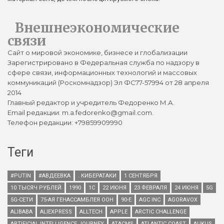
Внешнеэкономические
связи
Сайт о мировой экономике, бизнесе и глобализации
Зарегистрировано в Федеральная служба по надзору в
сфере связи, информационных технологий и массовых
коммуникаций (Роскомнадзор) Эл ФС77-57994 от 28 апреля
2014
Главный редактор и учредитель Федоренко М.А.
Email редакции: m.a.fedorenko@gmail.com.
Телефон редакции: +79859909990
Теги
#PUTIN
#АВДЕЕВКА
. КИБЕРАТАКИ
1 СЕНТЯБРЯ
10 ТЫСЯЧ РУБЛЕЙ
1990
1С
22 ИЮНЯ
23 ФЕВРАЛЯ
24 ИЮНЯ
5G
5G-СЕТИ
75-АЯ ГЕНАССАМБЛЕЯ ООН
90-Е
AGC INC
AGORAVOX
ALIBABA
ALIEXPRESS
ALLTECH
APPLE
ARCTIC CHALLENGE
ARTIFICIAL INTELLIGENCE JOURNEY
ATACMS
ATLANTIC COAST
AUKUS