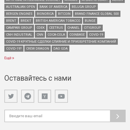
AUSTRALIAN OPEN
BANK OF AMERICA
BELUGA GROUP
BERGEN ENGINES
BIONORICA
BITCOIN
BRAND FINANCE GLOBAL 500
BRENT
BREXIT
BRITISH AMERICAN TOBACCO
BUNGE
CAMPARI GROUP
CDEK
CEETRUS
CHANEL
CITIGROUP
CNH INDUSTRIAL
CNN
COCA-COLA
COINBASE
COVID-19
COVID-19 КРУПНЫЕ СДЕЛКИ СЛИЯНИЕ И ПРИОБРЕТЕНИЕ КОМПАНИЙ
COVID-19?
CREW DRAGON
DAO GDA
Ещё
Оставайтесь с нами