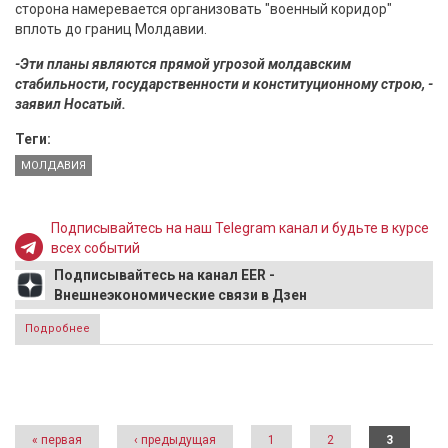
сторона намеревается организовать "военный коридор"
вплоть до границ Молдавии.
-Эти планы являются прямой угрозой молдавским
стабильности, государственности и конституционному строю, -
заявил Носатый.
Теги:
МОЛДАВИЯ
Подписывайтесь на наш Telegram канал и будьте в курсе
всех событий
Подписывайтесь на канал EER -
Внешнеэкономические связи в Дзен
Подробнее
о Молдавия объявит Россию главной угрозой
нацбезопасности
Страницы
« первая
‹ предыдущая
1
2
3