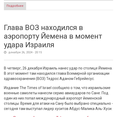
Подробнее
о NYT: Европа и Индия не соблюдают антироссийские
санкции
Глава ВОЗ находился в
аэропорту Йемена в момент
удара Израиля
декабря 26, 2024 - 20:15
В четверг, 26 декабря Израиль нанес удар по столице Йемена.
В этот момент там находился глава Всемирной организации
здравоохранения (ВОЗ) Тедрос Аданом Гебрейесус.
Издание The Times of Israel сообщило о том, что израильские
военные самолеты нанесли серию авиаударов по Сане. Под
один из них попал международный аэропорт йеменской
столицы. Время для атаки на Сану было выбрано специально -
сегодня там выступал лидер хуситов Абдус-Малика Аль-Хуси.