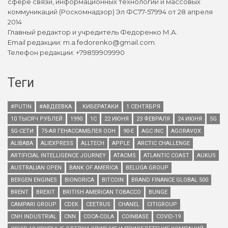
сфере связи, информационных технологий и массовых
коммуникаций (Роскомнадзор) Эл ФС77-57994 от 28 апреля
2014
Главный редактор и учредитель Федоренко М.А.
Email редакции: m.a.fedorenko@gmail.com.
Телефон редакции: +79859909990
Теги
#PUTIN
#АВДЕЕВКА
. КИБЕРАТАКИ
1 СЕНТЯБРЯ
10 ТЫСЯЧ РУБЛЕЙ
1990
1С
22 ИЮНЯ
23 ФЕВРАЛЯ
24 ИЮНЯ
5G
5G-СЕТИ
75-АЯ ГЕНАССАМБЛЕЯ ООН
90-Е
AGC INC
AGORAVOX
ALIBABA
ALIEXPRESS
ALLTECH
APPLE
ARCTIC CHALLENGE
ARTIFICIAL INTELLIGENCE JOURNEY
ATACMS
ATLANTIC COAST
AUKUS
AUSTRALIAN OPEN
BANK OF AMERICA
BELUGA GROUP
BERGEN ENGINES
BIONORICA
BITCOIN
BRAND FINANCE GLOBAL 500
BRENT
BREXIT
BRITISH AMERICAN TOBACCO
BUNGE
CAMPARI GROUP
CDEK
CEETRUS
CHANEL
CITIGROUP
CNH INDUSTRIAL
CNN
COCA-COLA
COINBASE
COVID-19