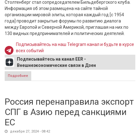
Столтенберг стал сопредседателем Бильдебергского клуба.
Информация об этом размещена на сайте тайной
организации мировой элиты, которая каждый год [с 1954
года] проводит закрытые форумы по развитию диалога
между Европой и Северной Америкой, приглашая на них по
130 видных предпринимателей и политических деятелей.
Подписывайтесь на наш Telegram канал и будьте в курсе
всех событий
Подписывайтесь на канал EER -
Внешнеэкономические связи в Дзен
Подробнее
о Бывший генсек НАТО Столтенберг вошел в состав
руководства тайного Бильдебергского клуба
Россия перенаправила экспорт
СПГ в Азию перед санкциями
ЕС
декабря 27, 2024 - 08:42