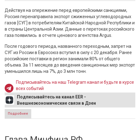
Действуя на опережение перед европейскими санкциями,
Россия перенаправила экспорт сжиженных углеводородных
газов [СУГ] в потребителям Китайской Народной Республики и
в страны Центральной Азии. Данные о перетоках российского
газа появились в отчете ценового агентства Argus.
После годового периода, названного переходным, запрет на
СУГ из России в Евросоюз вступил в силу с 20 декабря. Ранее
российские поставки в регион занимали 80% от общего
объема. За 11 месяцев до введения санкционных мер экспорт
уменьшился лишь на 7%, до 3 млн тонн.
Подписывайтесь на наш Telegram канал и будьте в курсе
всех событий
Подписывайтесь на канал EER -
Внешнеэкономические связи в Дзен
Подробнее
о Россия перенаправила экспорт СПГ в Азию перед
санкциями ЕС
Глава Минфина РФ