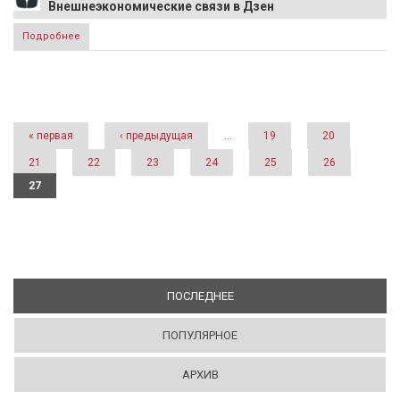
Внешнеэкономические связи в Дзен
Подробнее
о В Анкаре возле здания МВД прогремел взрыв
Страницы
« первая
‹ предыдущая
…
19
20
21
22
23
24
25
26
27
ПОСЛЕДНЕЕ
(АКТИВНАЯ ВКЛАДКА)
ПОПУЛЯРНОЕ
АРХИВ