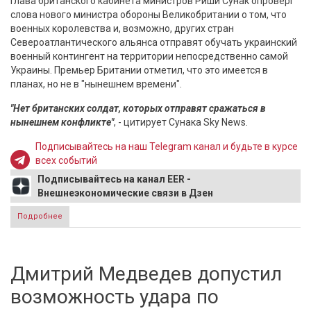
Глава британского кабинета министров Риши Сунак опроверг
слова нового министра обороны Великобритании о том, что
военных королевства и, возможно, других стран
Североатлантического альянса отправят обучать украинский
военный контингент на территории непосредственно самой
Украины. Премьер Британии отметил, что это имеется в
планах, но не в "нынешнем времени".
"Нет британских солдат, которых отправят сражаться в
нынешнем конфликте"
, - цитирует Сунака Sky News.
Подписывайтесь на наш Telegram канал и будьте в курсе
всех событий
Подписывайтесь на канал EER -
Внешнеэкономические связи в Дзен
Подробнее
о Сунак: Британских солдат не отправят на Украину
Дмитрий Медведев допустил
возможность удара по