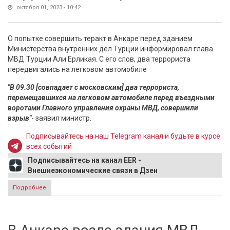
октября 01, 2023 - 10:42
О попытке совершить теракт в Анкаре перед зданием
Министерства внутренних дел Турции информировал глава
МВД Турции Али Ерликая. С его слов, два террориста
передвигались на легковом автомобиле
"В 09.30 [совпадает с московским] два террориста,
перемещавшихся на легковом автомобиле перед въездными
воротами Главного управления охраны МВД, совершили
взрыв"
- заявил министр.
Подписывайтесь на наш Telegram канал и будьте в курсе
всех событий
Подписывайтесь на канал EER -
Внешнеэкономические связи в Дзен
Подробнее
о Взрыв в Анкаре устроили террористы-смертники