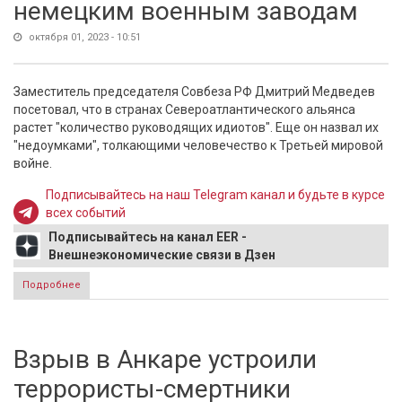
немецким военным заводам
октября 01, 2023 - 10:51
Заместитель председателя Совбеза РФ Дмитрий Медведев
посетовал, что в странах Североатлантического альянса
растет "количество руководящих идиотов". Еще он назвал их
"недоумками", толкающими человечество к Третьей мировой
войне.
Подписывайтесь на наш Telegram канал и будьте в курсе
всех событий
Подписывайтесь на канал EER -
Внешнеэкономические связи в Дзен
Подробнее
о Дмитрий Медведев допустил возможность удара по
немецким военным заводам
Взрыв в Анкаре устроили
террористы-смертники