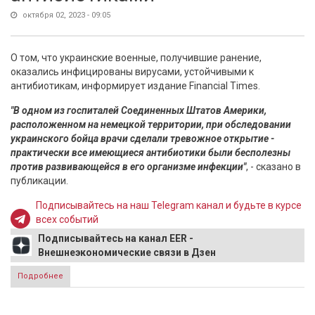
октября 02, 2023 - 09:05
О том, что украинские военные, получившие ранение,
оказались инфицированы вирусами, устойчивыми к
антибиотикам, информирует издание Financial Times.
"В одном из госпиталей Соединенных Штатов Америки,
расположенном на немецкой территории, при обследовании
украинского бойца врачи сделали тревожное открытие -
практически все имеющиеся антибиотики были бесполезны
против развивающейся в его организме инфекции"
, - сказано в
публикации.
Подписывайтесь на наш Telegram канал и будьте в курсе
всех событий
Подписывайтесь на канал EER -
Внешнеэкономические связи в Дзен
Подробнее
о FT: раненые военные ВСУ заражены инфекциями,
устойчивыми к лечению антибиотиками