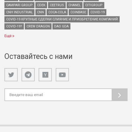
CAMPARI GROUP
CDEK
CEETRUS
CHANEL
CITIGROUP
CNH INDUSTRIAL
CNN
COCA-COLA
COINBASE
COVID-19
COVID-19 КРУПНЫЕ СДЕЛКИ СЛИЯНИЕ И ПРИОБРЕТЕНИЕ КОМПАНИЙ
COVID-19?
CREW DRAGON
DAO GDA
Ещё
Оставайтесь с нами