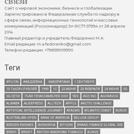
связи
Сайт о мировой экономике, бизнесе и глобализации
Зарегистрировано в Федеральная служба по надзору в
сфере связи, информационных технологий и массовых
коммуникаций (Роскомнадзор) Эл ФС77-57994 от 28 апреля
2014
Главный редактор и учредитель Федоренко М.А.
Email редакции: m.a.fedorenko@gmail.com.
Телефон редакции: +79859909990
Теги
#PUTIN
#АВДЕЕВКА
. КИБЕРАТАКИ
1 СЕНТЯБРЯ
10 ТЫСЯЧ РУБЛЕЙ
1990
1С
22 ИЮНЯ
23 ФЕВРАЛЯ
24 ИЮНЯ
5G
5G-СЕТИ
75-АЯ ГЕНАССАМБЛЕЯ ООН
90-Е
AGC INC
AGORAVOX
ALIBABA
ALIEXPRESS
ALLTECH
APPLE
ARCTIC CHALLENGE
ARTIFICIAL INTELLIGENCE JOURNEY
ATACMS
ATLANTIC COAST
AUKUS
AUSTRALIAN OPEN
BANK OF AMERICA
BELUGA GROUP
BERGEN ENGINES
BIONORICA
BITCOIN
BRAND FINANCE GLOBAL 500
BRENT
BREXIT
BRITISH AMERICAN TOBACCO
BUNGE