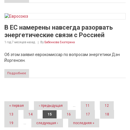
В ЕС намерены навсегда разорвать
энергетические связи с Россией
1 год 7 месяцев
назад
By
Бабенкова Екатерина
Об этом заявил еврокомиссар по вопросам энергетики Дэн
Йоргенсен.
Подробнее
Страницы
« первая
‹ предыдущая
…
11
12
13
14
15
16
17
18
19
…
следующая ›
последняя »