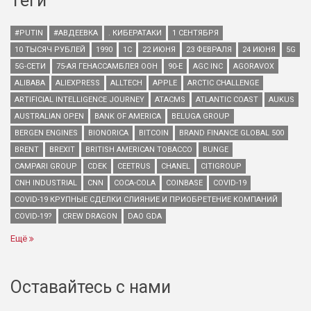
Теги
#PUTIN
#АВДЕЕВКА
. КИБЕРАТАКИ
1 СЕНТЯБРЯ
10 ТЫСЯЧ РУБЛЕЙ
1990
1С
22 ИЮНЯ
23 ФЕВРАЛЯ
24 ИЮНЯ
5G
5G-СЕТИ
75-АЯ ГЕНАССАМБЛЕЯ ООН
90-Е
AGC INC
AGORAVOX
ALIBABA
ALIEXPRESS
ALLTECH
APPLE
ARCTIC CHALLENGE
ARTIFICIAL INTELLIGENCE JOURNEY
ATACMS
ATLANTIC COAST
AUKUS
AUSTRALIAN OPEN
BANK OF AMERICA
BELUGA GROUP
BERGEN ENGINES
BIONORICA
BITCOIN
BRAND FINANCE GLOBAL 500
BRENT
BREXIT
BRITISH AMERICAN TOBACCO
BUNGE
CAMPARI GROUP
CDEK
CEETRUS
CHANEL
CITIGROUP
CNH INDUSTRIAL
CNN
COCA-COLA
COINBASE
COVID-19
COVID-19 КРУПНЫЕ СДЕЛКИ СЛИЯНИЕ И ПРИОБРЕТЕНИЕ КОМПАНИЙ
COVID-19?
CREW DRAGON
DAO GDA
Ещё
Оставайтесь с нами