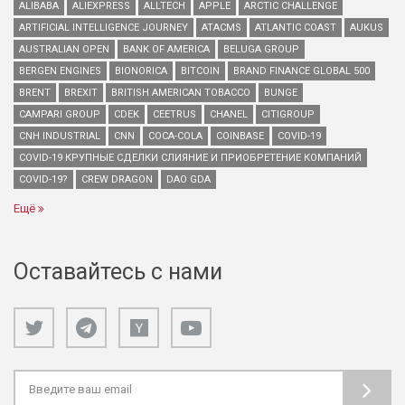
ALIBABA
ALIEXPRESS
ALLTECH
APPLE
ARCTIC CHALLENGE
ARTIFICIAL INTELLIGENCE JOURNEY
ATACMS
ATLANTIC COAST
AUKUS
AUSTRALIAN OPEN
BANK OF AMERICA
BELUGA GROUP
BERGEN ENGINES
BIONORICA
BITCOIN
BRAND FINANCE GLOBAL 500
BRENT
BREXIT
BRITISH AMERICAN TOBACCO
BUNGE
CAMPARI GROUP
CDEK
CEETRUS
CHANEL
CITIGROUP
CNH INDUSTRIAL
CNN
COCA-COLA
COINBASE
COVID-19
COVID-19 КРУПНЫЕ СДЕЛКИ СЛИЯНИЕ И ПРИОБРЕТЕНИЕ КОМПАНИЙ
COVID-19?
CREW DRAGON
DAO GDA
Ещё
Оставайтесь с нами