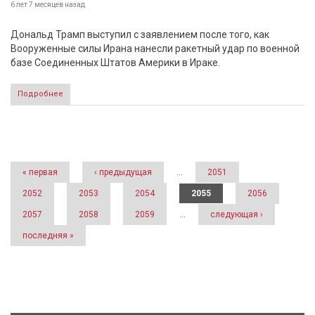
6 лет 7 месяцев
назад
Дональд Трамп выступил с заявлением после того, как
Вооруженные силы Ирана нанесли ракетный удар по военной
базе Соединенных Штатов Америки в Ираке.
Подробнее
Страницы
« первая
‹ предыдущая
…
2051
2052
2053
2054
2055
2056
2057
2058
2059
…
следующая ›
последняя »