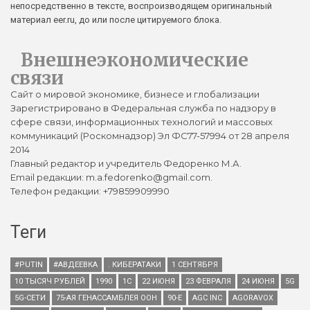
непосредственно в тексте, воспроизводящем оригинальный
материал eer.ru, до или после цитируемого блока.
Внешнеэкономические
связи
Сайт о мировой экономике, бизнесе и глобализации
Зарегистрировано в Федеральная служба по надзору в
сфере связи, информационных технологий и массовых
коммуникаций (Роскомнадзор) Эл ФС77-57994 от 28 апреля
2014
Главный редактор и учредитель Федоренко М.А.
Email редакции: m.a.fedorenko@gmail.com.
Телефон редакции: +79859909990
Теги
#PUTIN
#АВДЕЕВКА
. КИБЕРАТАКИ
1 СЕНТЯБРЯ
10 ТЫСЯЧ РУБЛЕЙ
1990
1С
22 ИЮНЯ
23 ФЕВРАЛЯ
24 ИЮНЯ
5G
5G-СЕТИ
75-АЯ ГЕНАССАМБЛЕЯ ООН
90-Е
AGC INC
AGORAVOX