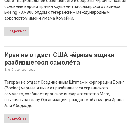
Совет национальной безопасности и обороны Украины назвал
основные версии причин крушения пассажирского лайнера
Boeing 737-800 рядом с тегеранским международным
аэропортом имени Имама Хомейни.
Подробнее
Иран не отдаст США чёрные ящики
разбившегося самолёта
6 лет 7 месяцев
назад
Тегеран не отдаст Соединенным Штатам и корпорации Боинг
(Boeing) черные ящики от разбившегося украинского
самолета, сообщает иранское информагентство Mehr,
ссылаясь на главу Организации гражданской авиации Ирана
Али Абедзаде.
Подробнее