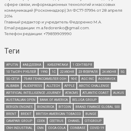
сфере связи, информационных технологий и массовых
коммуникаций (Роскомнадзор) Эл ФС77-57994 от 28 апреля
2014
Главный редактор и учредитель Федоренко М.А.
Email редакции: m.a.fedorenko@gmail.com.
Телефон редакции: +79859909990
Теги
#PUTIN
#АВДЕЕВКА
. КИБЕРАТАКИ
1 СЕНТЯБРЯ
10 ТЫСЯЧ РУБЛЕЙ
1990
1С
22 ИЮНЯ
23 ФЕВРАЛЯ
24 ИЮНЯ
5G
5G-СЕТИ
75-АЯ ГЕНАССАМБЛЕЯ ООН
90-Е
AGC INC
AGORAVOX
ALIBABA
ALIEXPRESS
ALLTECH
APPLE
ARCTIC CHALLENGE
ARTIFICIAL INTELLIGENCE JOURNEY
ATACMS
ATLANTIC COAST
AUKUS
AUSTRALIAN OPEN
BANK OF AMERICA
BELUGA GROUP
BERGEN ENGINES
BIONORICA
BITCOIN
BRAND FINANCE GLOBAL 500
BRENT
BREXIT
BRITISH AMERICAN TOBACCO
BUNGE
CAMPARI GROUP
CDEK
CEETRUS
CHANEL
CITIGROUP
CNH INDUSTRIAL
CNN
COCA-COLA
COINBASE
COVID-19