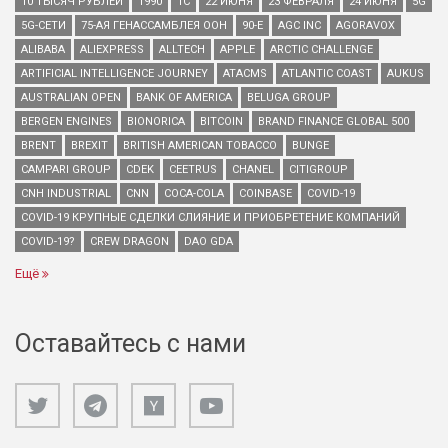
10 ТЫСЯЧ РУБЛЕЙ
1990
1С
22 ИЮНЯ
23 ФЕВРАЛЯ
24 ИЮНЯ
5G
5G-СЕТИ
75-АЯ ГЕНАССАМБЛЕЯ ООН
90-Е
AGC INC
AGORAVOX
ALIBABA
ALIEXPRESS
ALLTECH
APPLE
ARCTIC CHALLENGE
ARTIFICIAL INTELLIGENCE JOURNEY
ATACMS
ATLANTIC COAST
AUKUS
AUSTRALIAN OPEN
BANK OF AMERICA
BELUGA GROUP
BERGEN ENGINES
BIONORICA
BITCOIN
BRAND FINANCE GLOBAL 500
BRENT
BREXIT
BRITISH AMERICAN TOBACCO
BUNGE
CAMPARI GROUP
CDEK
CEETRUS
CHANEL
CITIGROUP
CNH INDUSTRIAL
CNN
COCA-COLA
COINBASE
COVID-19
COVID-19 КРУПНЫЕ СДЕЛКИ СЛИЯНИЕ И ПРИОБРЕТЕНИЕ КОМПАНИЙ
COVID-19?
CREW DRAGON
DAO GDA
Ещё
Оставайтесь с нами