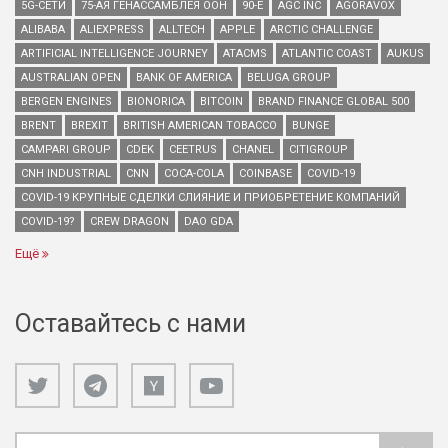
5G-СЕТИ
75-АЯ ГЕНАССАМБЛЕЯ ООН
90-Е
AGC INC
AGORAVOX
ALIBABA
ALIEXPRESS
ALLTECH
APPLE
ARCTIC CHALLENGE
ARTIFICIAL INTELLIGENCE JOURNEY
ATACMS
ATLANTIC COAST
AUKUS
AUSTRALIAN OPEN
BANK OF AMERICA
BELUGA GROUP
BERGEN ENGINES
BIONORICA
BITCOIN
BRAND FINANCE GLOBAL 500
BRENT
BREXIT
BRITISH AMERICAN TOBACCO
BUNGE
CAMPARI GROUP
CDEK
CEETRUS
CHANEL
CITIGROUP
CNH INDUSTRIAL
CNN
COCA-COLA
COINBASE
COVID-19
COVID-19 КРУПНЫЕ СДЕЛКИ СЛИЯНИЕ И ПРИОБРЕТЕНИЕ КОМПАНИЙ
COVID-19?
CREW DRAGON
DAO GDA
Ещё
Оставайтесь с нами